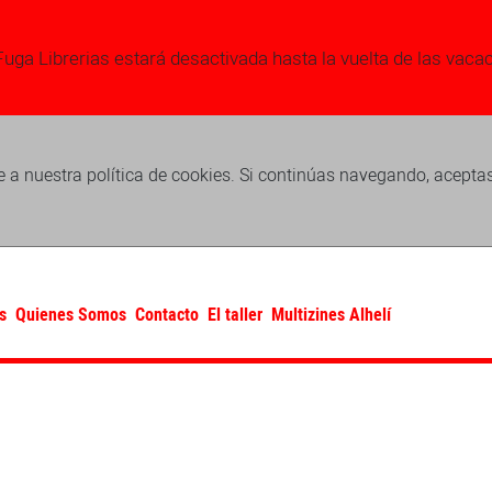
Fuga Librerias estará desactivada hasta la vuelta de las vaca
 a nuestra política de cookies. Si continúas navegando, acepta
s
Quienes Somos
Contacto
El taller
Multizines Alhelí