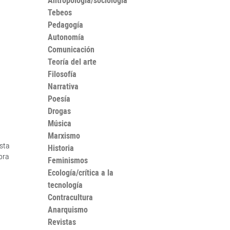
Antropología/sociología
Tebeos
Pedagogía
Autonomía
Comunicación
Teoría del arte
Filosofía
Narrativa
Poesía
Drogas
Música
Marxismo
sta
Historia
bra
Feminismos
Ecología/crítica a la
tecnología
Contracultura
Anarquismo
Revistas