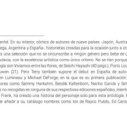
entel. En su interior, cómics de autores de nueve países -Japón, Austral
ega, Argentina y España-, historietas creadas para la ocasión junto a ot
Es una selección que no se circunscribe a ningún género pero bebe de 
dacia, con la excelencia artística como único criterio. No se rían porqu
logía son Vivíamos entre las flores, de Seiichi Hayashi (40 págs.), Porto Lo
rauwen (21). Pero Terry también supone el debut en España de auto
ien Lumineau y Michael DeForge, en la que es su primera publicación
Autores como Sammy Harkahm, Bendik Kaltenborn, Nacho García y Si
 no recogidas en ninguna de sus respectivas ediciones españolas, mient
Frank, ha creado una historia del personaje solo para esta antología. 
osa de añadir a su catálogo nombres como los de Rayco Pulido, Ed Caros