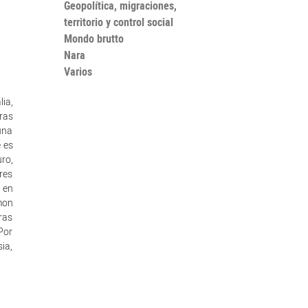
Geopolítica, migraciones,
territorio y control social
Mondo brutto
Nara
Varios
ia,
ras
una
e es
uro,
res
 en
mon
ras
Por
ia,