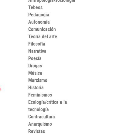
Antropología/sociología
Tebeos
Pedagogía
Autonomía
Comunicación
Teoría del arte
Filosofía
Narrativa
Poesía
Drogas
Música
Marxismo
Historia
,
Feminismos
Ecología/crítica a la
tecnología
Contracultura
Anarquismo
Revistas