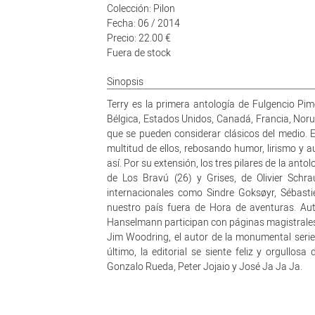
Colección: Pilon
Fecha: 06 / 2014
Precio: 22.00 €
Fuera de stock
Sinopsis
Terry es la primera antología de Fulgencio Pim
Bélgica, Estados Unidos, Canadá, Francia, Noru
que se pueden considerar clásicos del medio. 
multitud de ellos, rebosando humor, lirismo y au
así. Por su extensión, los tres pilares de la anto
de Los Bravú (26) y Grises, de Olivier Sch
internacionales como Sindre Goksøyr, Sébast
nuestro país fuera de Hora de aventuras. 
Hanselmann participan con páginas magistrales
Jim Woodring, el autor de la monumental serie 
último, la editorial se siente feliz y orgull
Gonzalo Rueda, Peter Jojaio y José Ja Ja Ja.