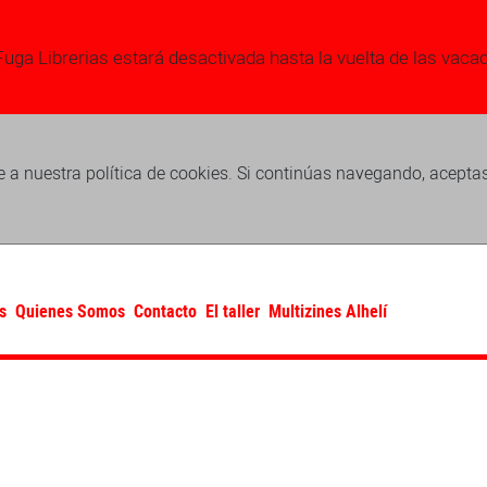
Fuga Librerias estará desactivada hasta la vuelta de las vaca
 a nuestra política de cookies. Si continúas navegando, acepta
s
Quienes Somos
Contacto
El taller
Multizines Alhelí