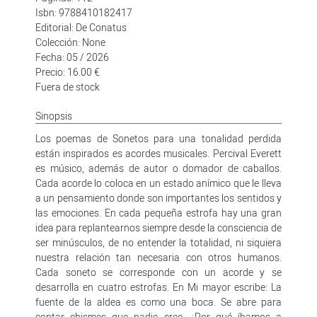
Isbn: 9788410182417
Editorial: De Conatus
Colección: None
Fecha: 05 / 2026
Precio: 16.00 €
Fuera de stock
Sinopsis
Los poemas de Sonetos para una tonalidad perdida
están inspirados es acordes musicales. Percival Everett
es músico, además de autor o domador de caballos.
Cada acorde lo coloca en un estado anímico que le lleva
a un pensamiento donde son importantes los sentidos y
las emociones. En cada pequeña estrofa hay una gran
idea para replantearnos siempre desde la consciencia de
ser minúsculos, de no entender la totalidad, ni siquiera
nuestra relación tan necesaria con otros humanos.
Cada soneto se corresponde con un acorde y se
desarrolla en cuatro estrofas. En Mi mayor escribe: La
fuente de la aldea es como una boca. Se abre para
contar chismes que nadie cree. ¿Por qué íbamos a