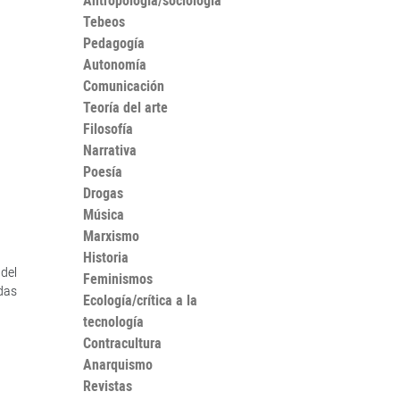
Antropología/sociología
Tebeos
Pedagogía
Autonomía
Comunicación
Teoría del arte
Filosofía
Narrativa
Poesía
Drogas
Música
Marxismo
Historia
del
Feminismos
das
Ecología/crítica a la
tecnología
Contracultura
Anarquismo
Revistas