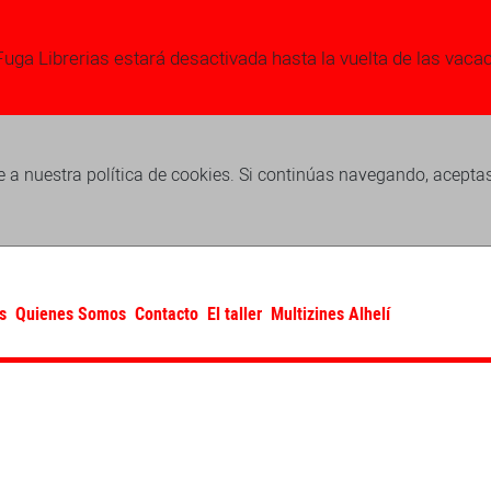
Fuga Librerias estará desactivada hasta la vuelta de las vaca
 a nuestra política de cookies. Si continúas navegando, acepta
s
Quienes Somos
Contacto
El taller
Multizines Alhelí