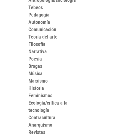
Antropología/sociología
Tebeos
Pedagogía
Autonomía
Comunicación
Teoría del arte
Filosofía
Narrativa
Poesía
Drogas
Música
Marxismo
Historia
Feminismos
Ecología/crítica a la
tecnología
Contracultura
Anarquismo
Revistas