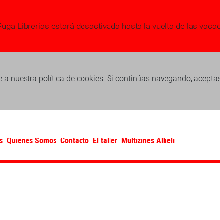
Fuga Librerias estará desactivada hasta la vuelta de las vaca
 a nuestra política de cookies. Si continúas navegando, acepta
s
Quienes Somos
Contacto
El taller
Multizines Alhelí