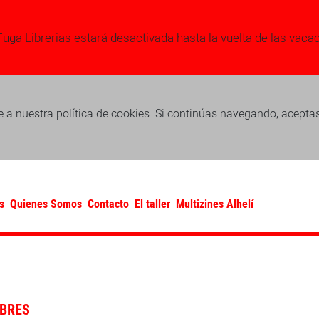
Fuga Librerias estará desactivada hasta la vuelta de las vaca
 a nuestra política de cookies. Si continúas navegando, acepta
s
Quienes Somos
Contacto
El taller
Multizines Alhelí
IBRES