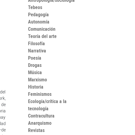
Antropología/sociología
Tebeos
Pedagogía
Autonomía
Comunicación
Teoría del arte
Filosofía
Narrativa
Poesía
Drogas
Música
Marxismo
Historia
 del
Feminismos
rk,
Ecología/crítica a la
 de
tecnología
oria
Contracultura
hay
Anarquismo
idad
 –de
Revistas