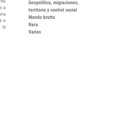
ante
Geopolítica, migraciones,
os a
territorio y control social
una
Mondo brutto
s e
Nara
 la
Varios