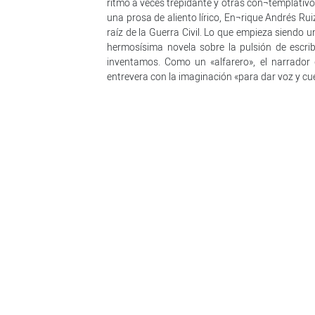
ritmo a veces trepidante y otras con¬templativo– 
una prosa de aliento lírico, En¬rique Andrés Rui
raíz de la Guerra Civil. Lo que empieza siendo 
hermosísima novela sobre la pulsión de escr
inventamos. Como un «alfarero», el narrador
entrevera con la imaginación «para dar voz y cu