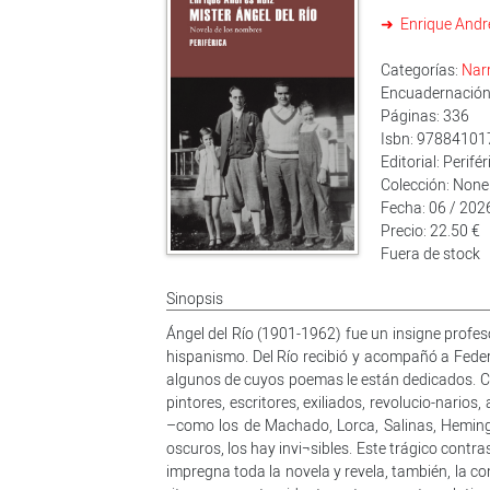
Enrique Andr
Categorías:
Nar
Encuadernación:
Páginas: 336
Isbn: 9788410
Editorial: Perifér
Colección: None
Fecha: 06 / 202
Precio: 22.50 €
Fuera de stock
Sinopsis
Ángel del Río (1901-1962) fue un insigne profeso
hispanismo. Del Río recibió y acompañó a Feder
algunos de cuyos poemas le están dedicados. Co
pintores, escritores, exiliados, revolucio-nario
–como los de Machado, Lorca, Salinas, Hemingw
oscuros, los hay invi¬sibles. Este trágico contr
impregna toda la novela y revela, también, la co