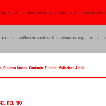
Fuga Librerias estará desactivada hasta la vuelta de las vaca
 a nuestra política de cookies. Si continúas navegando, acepta
s
Quienes Somos
Contacto
El taller
Multizines Alhelí
EL DEL RÍO