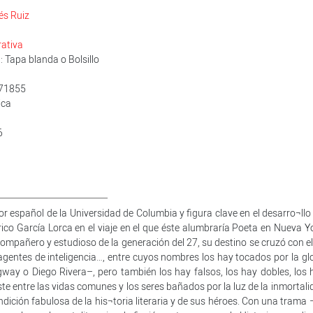
és Ruiz
rativa
 Tapa blanda o Bolsillo
171855
ica
6
r español de la Universidad de Columbia y figura clave en el desarro¬llo
ico García Lorca en el viaje en el que éste alumbraría Poeta en Nueva Yo
mpañero y estudioso de la generación del 27, su destino se cruzó con el
s, agentes de inteligencia…, entre cuyos nombres los hay tocados por la gl
ay o Diego Rivera–, pero también los hay falsos, los hay dobles, los 
aste entre las vidas comunes y los seres bañados por la luz de la inmortal
ndición fabulosa de la his¬toria literaria y de sus héroes. Con una trama