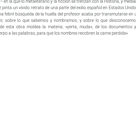
en la que lo metaliterario y la ficción se trenzan con la Historia, y medi
z pinta un vívido retrato de una parte del exilio español en Estados Unid
una febril búsqueda de la huella del profesor acaba por transmutarse en 
ibir, sobre lo que sabemos y nombramos, y sobre lo que desconocemo
 de esta obra moldea la materia, «yerta, muda», de los documentos y
erpo a las palabras, para que los nombres recobren la carne perdida».