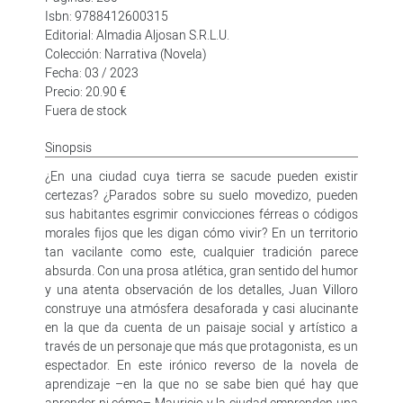
Isbn: 9788412600315
Editorial: Almadia Aljosan S.R.L.U.
Colección: Narrativa (Novela)
Fecha: 03 / 2023
Precio: 20.90 €
Fuera de stock
Sinopsis
¿En una ciudad cuya tierra se sacude pueden existir
certezas? ¿Parados sobre su suelo movedizo, pueden
sus habitantes esgrimir convicciones férreas o códigos
morales fijos que les digan cómo vivir? En un territorio
tan vacilante como este, cualquier tradición parece
absurda. Con una prosa atlética, gran sentido del humor
y una atenta observación de los detalles, Juan Villoro
construye una atmósfera desaforada y casi alucinante
en la que da cuenta de un paisaje social y artístico a
través de un personaje que más que protagonista, es un
espectador. En este irónico reverso de la novela de
aprendizaje –en la que no se sabe bien qué hay que
aprender ni cómo– Mauricio y la ciudad emprenden una