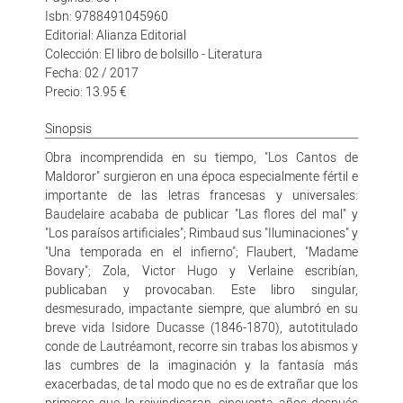
Isbn: 9788491045960
Editorial: Alianza Editorial
Colección: El libro de bolsillo - Literatura
Fecha: 02 / 2017
Precio: 13.95 €
Sinopsis
Obra incomprendida en su tiempo, "Los Cantos de
Maldoror" surgieron en una época especialmente fértil e
importante de las letras francesas y universales:
Baudelaire acababa de publicar "Las flores del mal" y
"Los paraísos artificiales"; Rimbaud sus "Iluminaciones" y
"Una temporada en el infierno"; Flaubert, "Madame
Bovary"; Zola, Victor Hugo y Verlaine escribían,
publicaban y provocaban. Este libro singular,
desmesurado, impactante siempre, que alumbró en su
breve vida Isidore Ducasse (1846-1870), autotitulado
conde de Lautréamont, recorre sin trabas los abismos y
las cumbres de la imaginación y la fantasía más
exacerbadas, de tal modo que no es de extrañar que los
primeros que lo reivindicaran, cincuenta años después