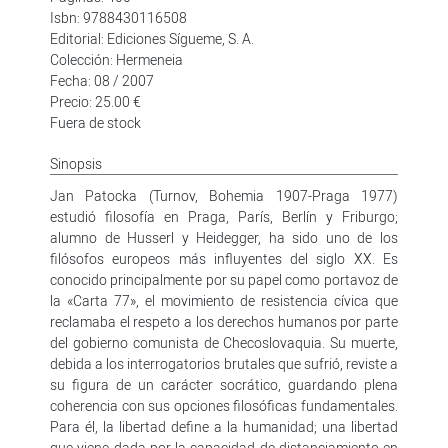
Isbn: 9788430116508
Editorial: Ediciones Sígueme, S. A.
Colección: Hermeneia
Fecha: 08 / 2007
Precio: 25.00 €
Fuera de stock
Sinopsis
Jan Patocka (Turnov, Bohemia 1907-Praga 1977)
estudió filosofía en Praga, París, Berlín y Friburgo;
alumno de Husserl y Heidegger, ha sido uno de los
filósofos europeos más influyentes del siglo XX. Es
conocido principalmente por su papel como portavoz de
la «Carta 77», el movimiento de resistencia cívica que
reclamaba el respeto a los derechos humanos por parte
del gobierno comunista de Checoslovaquia. Su muerte,
debida a los interrogatorios brutales que sufrió, reviste a
su figura de un carácter socrático, guardando plena
coherencia con sus opciones filosóficas fundamentales.
Para él, la libertad define a la humanidad; una libertad
que viene dada por la capacidad de distanciamiento en