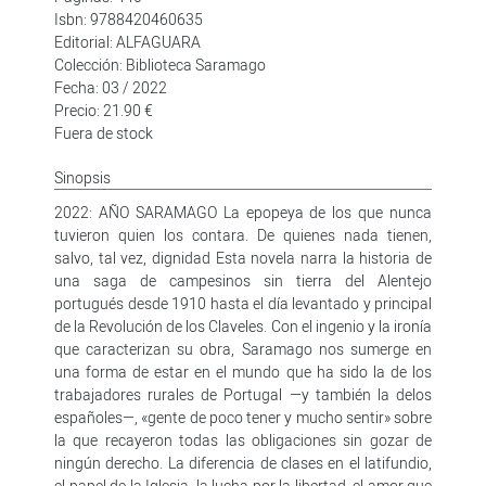
Isbn: 9788420460635
Editorial: ALFAGUARA
Colección: Biblioteca Saramago
Fecha: 03 / 2022
Precio: 21.90 €
Fuera de stock
Sinopsis
2022: AÑO SARAMAGO La epopeya de los que nunca
tuvieron quien los contara. De quienes nada tienen,
salvo, tal vez, dignidad Esta novela narra la historia de
una saga de campesinos sin tierra del Alentejo
portugués desde 1910 hasta el día levantado y principal
de la Revolución de los Claveles. Con el ingenio y la ironía
que caracterizan su obra, Saramago nos sumerge en
una forma de estar en el mundo que ha sido la de los
trabajadores rurales de Portugal —y también la delos
españoles—, «gente de poco tener y mucho sentir» sobre
la que recayeron todas las obligaciones sin gozar de
ningún derecho. La diferencia de clases en el latifundio,
el papel de la Iglesia, la lucha por la libertad, el amor que