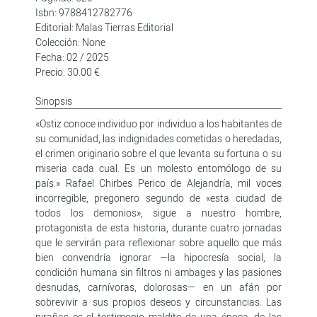
Isbn: 9788412782776
Editorial: Malas Tierras Editorial
Colección: None
Fecha: 02 / 2025
Precio: 30.00 €
Sinopsis
«Ostiz conoce individuo por individuo a los habitantes de
su comunidad, las indignidades cometidas o heredadas,
el crimen originario sobre el que levanta su fortuna o su
miseria cada cual. Es un molesto entomólogo de su
país.» Rafael Chirbes Perico de Alejandría, mil voces
incorregible, pregonero segundo de «esta ciudad de
todos los demonios», sigue a nuestro hombre,
protagonista de esta historia, durante cuatro jornadas
que le servirán para reflexionar sobre aquello que más
bien convendría ignorar —la hipocresía social, la
condición humana sin filtros ni ambages y las pasiones
desnudas, carnívoras, dolorosas— en un afán por
sobrevivir a sus propios deseos y circunstancias. Las
pirañas es el testimonio maldito de una época, de las