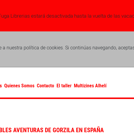
Fuga Librerias estará desactivada hasta la vuelta de las vaca
 a nuestra política de cookies. Si continúas navegando, acepta
s
Quienes Somos
Contacto
El taller
Multizines Alhelí
ÍBLES AVENTURAS DE GORZILA EN ESPAÑA