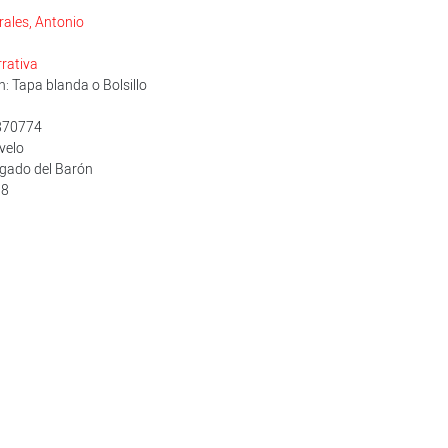
rales, Antonio
rativa
: Tapa blanda o Bolsillo
870774
svelo
egado del Barón
18