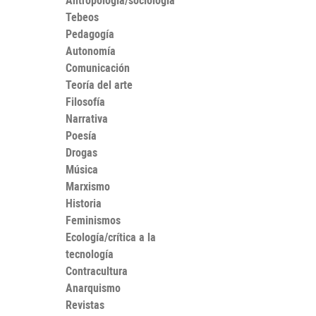
Antropología/sociología
Tebeos
Pedagogía
Autonomía
Comunicación
Teoría del arte
Filosofía
Narrativa
Poesía
Drogas
Música
Marxismo
Historia
Feminismos
Ecología/crítica a la
tecnología
Contracultura
Anarquismo
Revistas