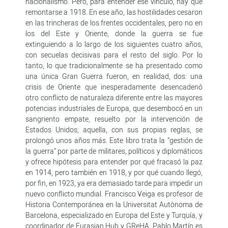
nacionalismo. Pero, para entender ese vínculo, hay que
remontarse a 1918. En ese año, las hostilidades cesaron
en las trincheras de los frentes occidentales, pero no en
los del Este y Oriente, donde la guerra se fue
extinguiendo a lo largo de los siguientes cuatro años,
con secuelas decisivas para el resto del siglo. Por lo
tanto, lo que tradicionalmente se ha presentado como
una única Gran Guerra fueron, en realidad, dos: una
crisis de Oriente que inesperadamente desencadenó
otro conflicto de naturaleza diferente entre las mayores
potencias industriales de Europa, que desembocó en un
sangriento empate, resuelto por la intervención de
Estados Unidos; aquella, con sus propias reglas, se
prolongó unos años más. Este libro trata la “gestión de
la guerra” por parte de militares, políticos y diplomáticos
y ofrece hipótesis para entender por qué fracasó la paz
en 1914, pero también en 1918, y por qué cuando llegó,
por fin, en 1923, ya era demasiado tarde para impedir un
nuevo conflicto mundial. Francisco Veiga es profesor de
Historia Contemporánea en la Universitat Autònoma de
Barcelona, especializado en Europa del Este y Turquía, y
coordinador de Eurasian Hub y GReHA. Pablo Martín es