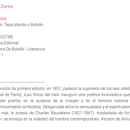
Charles
esía
: Tapa blanda o Bolsillo
0652788
za Editorial
bro De Bolsillo - Literatura
11
ción (la primera edición, en 1857, padeció la supresión de los seis céleb
l de París), «Las flores del mal» inauguró una poética innovadora que
 del poema, en la audacia de la imagen y en el famoso sistema
movimiento simbolista. Desgarrada entre la sensualidad y el espiritualis
el mal, la poesía de Charles Baudelaire (1821-1867) -trasladada de fo
ión- se enraíza en la soledad del hombre contemporáneo. Versión de Anto