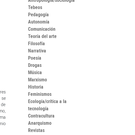
Antropología/sociología
Tebeos
Pedagogía
Autonomía
Comunicación
Teoría del arte
Filosofía
Narrativa
Poesía
Drogas
Música
Marxismo
Historia
res
Feminismos
 se
Ecología/crítica a la
 de
tecnología
mo,
Contracultura
rma
Anarquismo
nio
Revistas