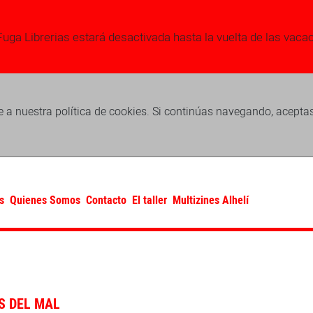
Fuga Librerias estará desactivada hasta la vuelta de las vaca
 a nuestra política de cookies. Si continúas navegando, acepta
s
Quienes Somos
Contacto
El taller
Multizines Alhelí
S DEL MAL