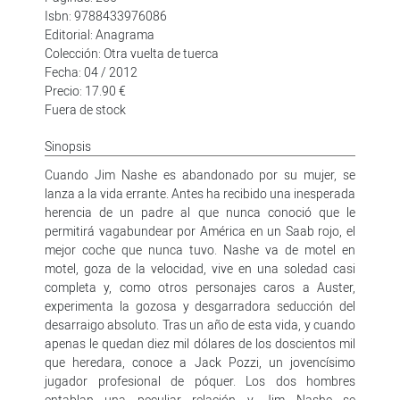
Isbn: 9788433976086
Editorial: Anagrama
Colección: Otra vuelta de tuerca
Fecha: 04 / 2012
Precio: 17.90 €
Fuera de stock
Sinopsis
Cuando Jim Nashe es abandonado por su mujer, se
lanza a la vida errante. Antes ha recibido una inesperada
herencia de un padre al que nunca conoció que le
permitirá vagabundear por América en un Saab rojo, el
mejor coche que nunca tuvo. Nashe va de motel en
motel, goza de la velocidad, vive en una soledad casi
completa y, como otros personajes caros a Auster,
experimenta la gozosa y desgarradora seducción del
desarraigo absoluto. Tras un año de esta vida, y cuando
apenas le quedan diez mil dólares de los doscientos mil
que heredara, conoce a Jack Pozzi, un jovencísimo
jugador profesional de póquer. Los dos hombres
entablan una peculiar relación y Jim Nashe se