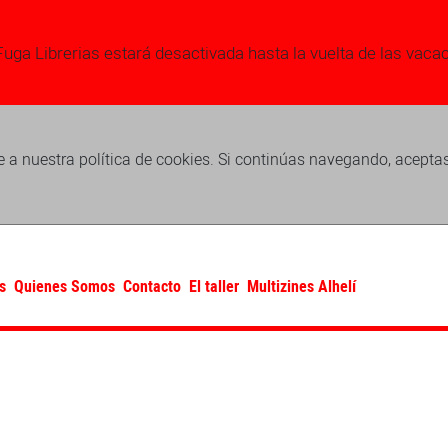
Fuga Librerias estará desactivada hasta la vuelta de las vaca
 a nuestra política de cookies. Si continúas navegando, acepta
s
Quienes Somos
Contacto
El taller
Multizines Alhelí