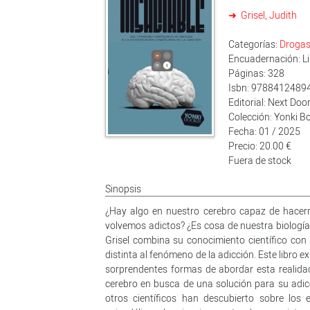
Grisel, Judith
Categorías:
Droga
Encuadernación: L
Páginas: 328
Isbn: 9788412489
Editorial: Next Doo
Colección: Yonki B
Fecha: 01 / 2025
Precio: 20.00 €
Fuera de stock
Sinopsis
¿Hay algo en nuestro cerebro capaz de hacer
volvemos adictos? ¿Es cosa de nuestra biología 
Grisel combina su conocimiento científico con
distinta al fenómeno de la adicción. Este libro e
sorprendentes formas de abordar esta realidad.
cerebro en busca de una solución para su adicc
otros científicos han descubierto sobre los 