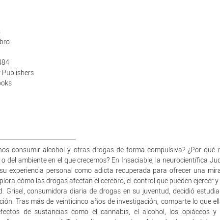
s
ibro
484
r Publishers
ooks
nos consumir alcohol y otras drogas de forma compulsiva? ¿Por qué 
o del ambiente en el que crecemos? En Insaciable, la neurocientífica Jud
 su experiencia personal como adicta recuperada para ofrecer una mir
xplora cómo las drogas afectan el cerebro, el control que pueden ejercer y
 Grisel, consumidora diaria de drogas en su juventud, decidió estudiar
ión. Tras más de veinticinco años de investigación, comparte lo que ell
efectos de sustancias como el cannabis, el alcohol, los opiáceos y 