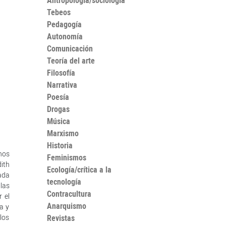
Antropología/sociología
Tebeos
Pedagogía
Autonomía
Comunicación
Teoría del arte
Filosofía
Narrativa
Poesía
Drogas
Música
Marxismo
Historia
nos
Feminismos
ith
Ecología/crítica a la
ada
tecnología
 las
Contracultura
 el
Anarquismo
a y
los
Revistas