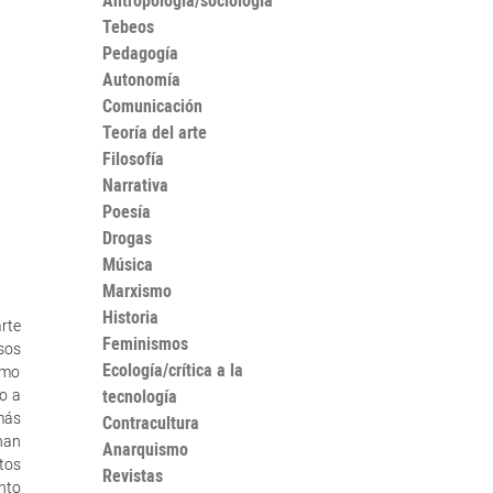
Antropología/sociología
Tebeos
Pedagogía
Autonomía
Comunicación
Teoría del arte
Filosofía
Narrativa
Poesía
Drogas
Música
Marxismo
Historia
arte
Feminismos
sos
Ecología/crítica a la
omo
o a
tecnología
más
Contracultura
han
Anarquismo
tos
Revistas
nto