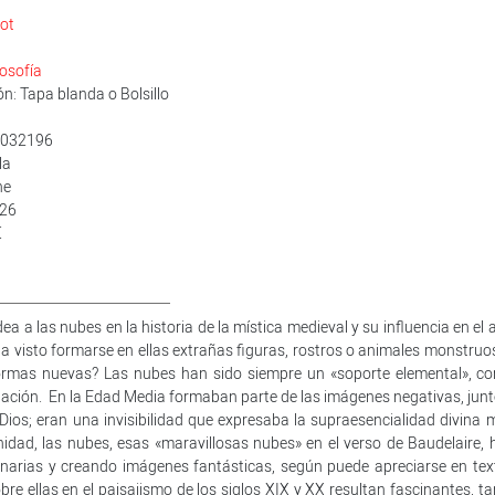
lot
losofía
n: Tapa blanda o Bolsillo
8032196
la
ne
026
€
a a las nubes en la historia de la mística medieval y su influencia en el 
ha visto formarse en ellas extrañas figuras, rostros o animales monstruo
ormas nuevas? Las nubes han sido siempre un «soporte elemental», c
nación. En la Edad Media formaban parte de las imágenes negativas, junt
 Dios; eran una invisibilidad que expresaba la supraesencialidad divina 
nidad, las nubes, esas «maravillosas nubes» en el verso de Baudelaire, 
onarias y creando imágenes fantásticas, según puede apreciarse en tex
e ellas en el paisajismo de los siglos XIX y XX resultan fascinantes, ta