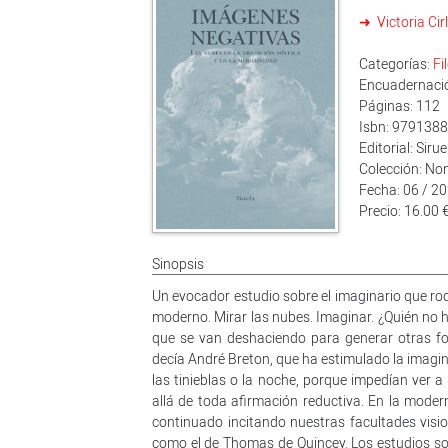
Victoria Cir
Categorías:
Fi
Encuadernació
Páginas: 112
Isbn: 979138
Editorial: Sirue
Colección: No
Fecha: 06 / 2
Precio: 16.00 
Sinopsis
Un evocador estudio sobre el imaginario que rode
moderno. Mirar las nubes. Imaginar. ¿Quién no 
que se van deshaciendo para generar otras f
decía André Breton, que ha estimulado la imagi
las tinieblas o la noche, porque impedían ver a
allá de toda afirmación reductiva. En la moder
continuado incitando nuestras facultades visi
como el de Thomas de Quincey. Los estudios sobr