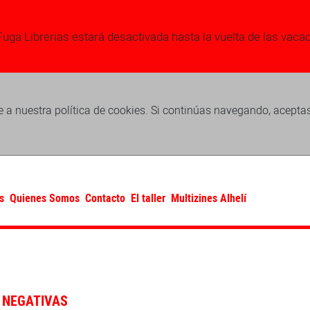
Fuga Librerias estará desactivada hasta la vuelta de las vaca
 a nuestra política de cookies. Si continúas navegando, acepta
s
Quienes Somos
Contacto
El taller
Multizines Alhelí
 NEGATIVAS