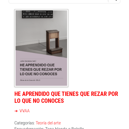
HE APRENDIDO QUE TIENES QUE REZAR POR
LO QUE NO CONOCES
VVAA
Categorías:
Teoría del arte
Encuadernación: Tapa blanda o Bolsillo