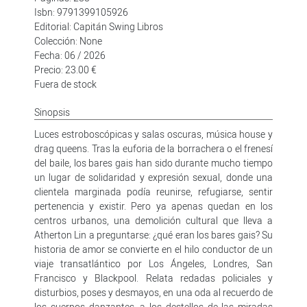
Isbn: 9791399105926
Editorial: Capitán Swing Libros
Colección: None
Fecha: 06 / 2026
Precio: 23.00 €
Fuera de stock
Sinopsis
Luces estroboscópicas y salas oscuras, música house y
drag queens. Tras la euforia de la borrachera o el frenesí
del baile, los bares gais han sido durante mucho tiempo
un lugar de solidaridad y expresión sexual, donde una
clientela marginada podía reunirse, refugiarse, sentir
pertenencia y existir. Pero ya apenas quedan en los
centros urbanos, una demolición cultural que lleva a
Atherton Lin a preguntarse: ¿qué eran los bares gais? Su
historia de amor se convierte en el hilo conductor de un
viaje transatlántico por Los Ángeles, Londres, San
Francisco y Blackpool. Relata redadas policiales y
disturbios, poses y desmayos, en una oda al recuerdo de
los cuerpos danzantes, a los destellos de las miradas