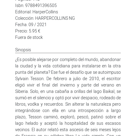
Isbn: 9788491396505
Editorial: HarperCollins
Colección: HARPERCOLLINS NG
Fecha: 09 / 2021
Precio: 5.95 €
Fuera de stock
Sinopsis
¿Es posible alejarse por completo del mundo, abandonar
la ciudad y la vida cotidiana para instalarse en la otra
punta del planeta? Ese fue el desafío que se autoimpuso
Sylvain Tesson. De febrero a julio de 2010, el escritor
eligió vivir el final del invierno y parte del verano en
Siberia. Solo, en una cabaña a orillas del lago Baikal, se
sumió en el silencio y optó por vivir despacio, rodeado de
libros, vodka y recuerdos. Sin alterar la naturaleza pero
integrándose con ella en una introspección a largo
plazo, Tesson caminó, exploró, pescó, patinó sobre el
lago helado y aceptó la hospitalidad de sus escasos
vecinos. El autor relató esta ascesis de seis meses lejos
de Francia en su célebre libro La vida simple. Con un