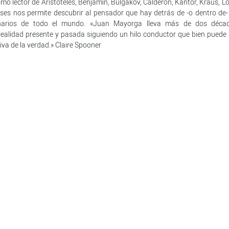
mo lector de Aristóteles, Benjamin, Bulgákov, Calderón, Kantor, Kraus, Lo
ipses nos permite descubrir al pensador que hay detrás de -o dentro de-
enarios de todo el mundo. «Juan Mayorga lleva más de dos déca
ealidad presente y pasada siguiendo un hilo conductor que bien puede 
iva de la verdad.» Claire Spooner