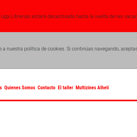
Fuga Librerias estará desactivada hasta la vuelta de las vaca
 a nuestra política de cookies. Si continúas navegando, acepta
s
Quienes Somos
Contacto
El taller
Multizines Alhelí