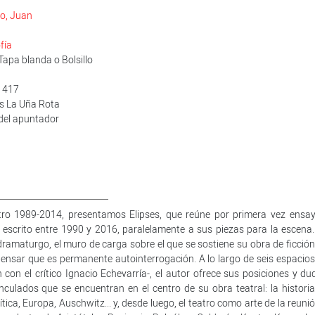
o, Juan
fía
apa blanda o Bolsillo
1417
es La Uña Rota
 del apuntador
atro 1989-2014, presentamos Elipses, que reúne por primera vez ensay
escrito entre 1990 y 2016, paralelamente a sus piezas para la escena.
dramaturgo, el muro de carga sobre el que se sostiene su obra de ficción.
 pensar que es permanente autointerrogación. A lo largo de seis espacios
n con el crítico Ignacio Echevarría-, el autor ofrece sus posiciones y d
ulados que se encuentran en el centro de su obra teatral: la historia,
crítica, Europa, Auschwitz... y, desde luego, el teatro como arte de la reuni