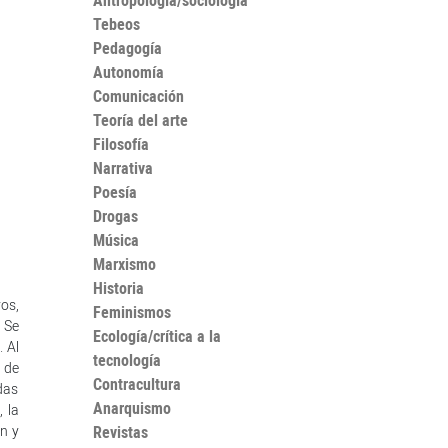
Antropología/sociología
Tebeos
Pedagogía
Autonomía
Comunicación
Teoría del arte
Filosofía
Narrativa
Poesía
Drogas
Música
Marxismo
Historia
os,
Feminismos
 Se
Ecología/crítica a la
 Al
tecnología
 de
Contracultura
udas
Anarquismo
 la
ón y
Revistas