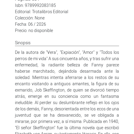
Isbn: 9789992083185
Editorial: Trotalibros Editorial
Colección: None
Fecha: 06 / 2026
Precio: no disponible
Sinopsis
De la autora de "Vera", "Expiación", "Amor" y "Todos los
perros de mi vida" A sus cincuenta años, y tras sufrir una
enfermedad, la radiante belleza de Fanny parece
haberse marchitado, dejándola desarmada ante la
soledad. Mientras intenta aferrarse a los restos de su
encanto visitando a antiguos amantes, la figura de su
exmarido, Job Skeffington, de quien se divorció tiempo
atrás, emerge en su conciencia como un fantasma
ineludible. Al perder su deslumbrante reflejo en los ojos
de los demás, Fanny, desorientada entre los ecos de una
juventud que se ha desvanecido, se ve obligada a
mirarse, por primera vez, a sí misma. Publicada en 1940,
"El señor Skeffington" fue la última novela que escribió
Elizabeth von Arnim, su testamento literario. En ella, con