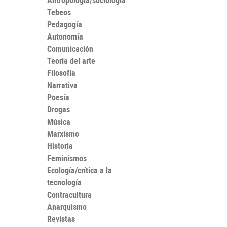
Antropología/sociología
Tebeos
Pedagogía
Autonomía
Comunicación
Teoría del arte
Filosofía
Narrativa
Poesía
Drogas
Música
Marxismo
Historia
Feminismos
Ecología/crítica a la
tecnología
Contracultura
Anarquismo
Revistas