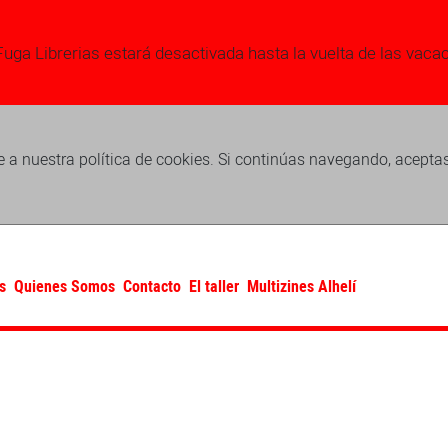
Fuga Librerias estará desactivada hasta la vuelta de las vaca
 a nuestra política de cookies. Si continúas navegando, acepta
s
Quienes Somos
Contacto
El taller
Multizines Alhelí