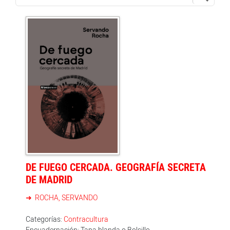
DE FUEGO CERCADA. GEOGRAFÍA SECRETA
DE MADRID
ROCHA, SERVANDO
Categorías:
Contracultura
Encuadernación: Tapa blanda o Bolsillo