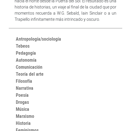
hacia el norte desde la Puerta del Sol. El resultado es una
historia de historias, un viaje al final de la ciudad que por
momentos recuerda a W.G. Sebald, Iain Sinclair o a un
Trapiello infinitamente más intrincado y oscuro.
Antropología/sociología
Tebeos
Pedagogía
Autonomía
Comunicación
Teoría del arte
Filosofía
Narrativa
Poesía
Drogas
Música
Marxismo
Historia
Feminismos