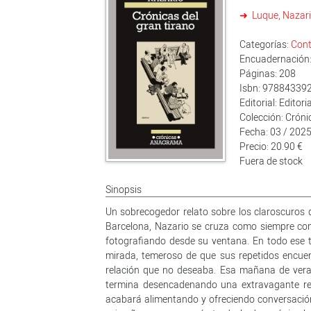
Luque, Nazar
Categorías:
Cont
Encuadernación: 
Páginas: 208
Isbn: 97884339
Editorial: Edito
Colección: Cróni
Fecha: 03 / 202
Precio: 20.90 €
Fuera de stock
Sinopsis
Un sobrecogedor relato sobre los claroscuros 
Barcelona, Nazario se cruza como siempre con 
fotografiando desde su ventana. En todo ese t
mirada, temeroso de que sus repetidos encuent
relación que no deseaba. Esa mañana de veran
termina desencadenando una extravagante rel
acabará alimentando y ofreciendo conversación 