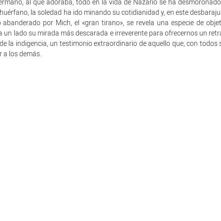
 hermano, al que adoraba, todo en la vida de Nazario se ha desmoronado
huérfano, la soledad ha ido minando su cotidianidad y, en este desbaraju
po abanderado por Mich, el «gran tirano», se revela una especie de objet
a a un lado su mirada más descarada e irreverente para ofrecernos un retr
e la indigencia, un testimonio extraordinario de aquello que, con todos 
r a los demás.