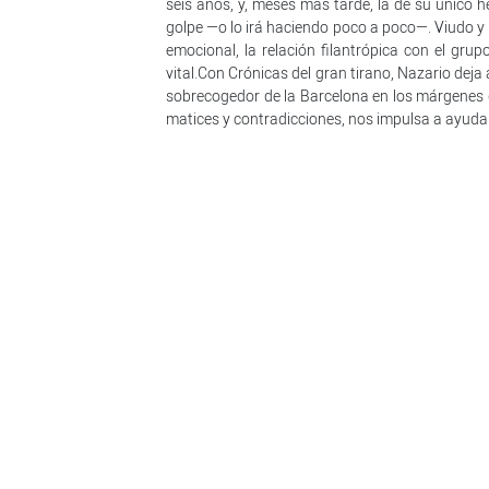
seis años, y, meses más tarde, la de su único
golpe —o lo irá haciendo poco a poco—. Viudo y 
emocional, la relación filantrópica con el gru
vital.Con Crónicas del gran tirano, Nazario dej
sobrecogedor de la Barcelona en los márgenes d
matices y contradicciones, nos impulsa a ayuda