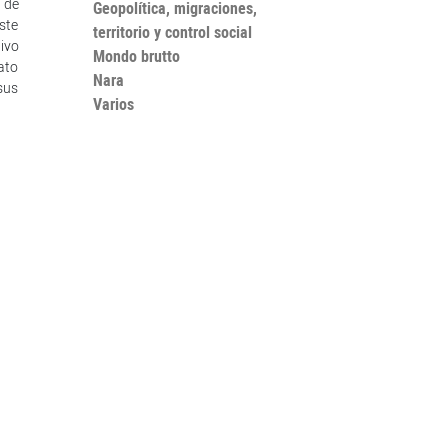
 de
Geopolítica, migraciones,
ste
territorio y control social
ivo
Mondo brutto
ato
Nara
sus
Varios