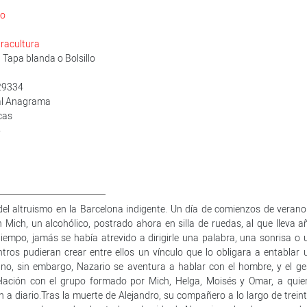
io
racultura
Tapa blanda o Bolsillo
29334
rial Anagrama
cas
5
del altruismo en la Barcelona indigente. Un día de comienzos de verano
Mich, un alcohólico, postrado ahora en silla de ruedas, al que lleva a
iempo, jamás se había atrevido a dirigirle una palabra, una sonrisa o 
ros pudieran crear entre ellos un vínculo que lo obligara a entablar 
o, sin embargo, Nazario se aventura a hablar con el hombre, y el ge
ación con el grupo formado por Mich, Helga, Moisés y Omar, a quie
a diario.Tras la muerte de Alejandro, su compañero a lo largo de treint