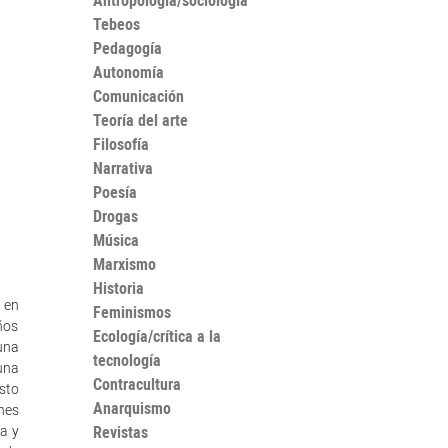
Antropología/sociología
Tebeos
Pedagogía
Autonomía
Comunicación
Teoría del arte
Filosofía
Narrativa
Poesía
Drogas
Música
Marxismo
Historia
 en
Feminismos
ños
Ecología/crítica a la
una
tecnología
una
Contracultura
sto
Anarquismo
nes
a y
Revistas