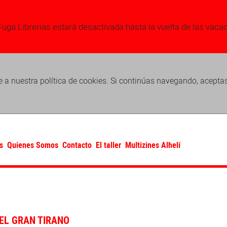
Fuga Librerias estará desactivada hasta la vuelta de las vaca
 a nuestra política de cookies. Si continúas navegando, acepta
s
Quienes Somos
Contacto
El taller
Multizines Alhelí
EL GRAN TIRANO