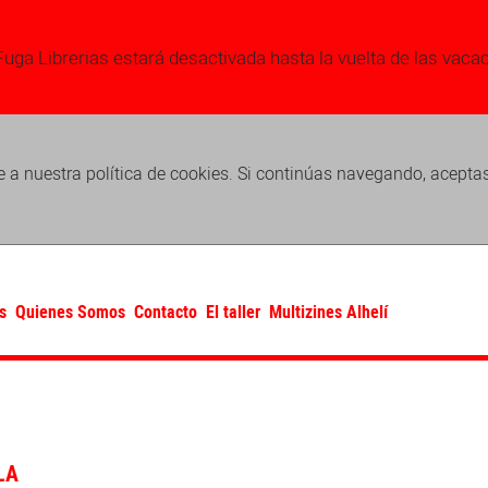
Fuga Librerias estará desactivada hasta la vuelta de las vaca
 a nuestra política de cookies. Si continúas navegando, acepta
s
Quienes Somos
Contacto
El taller
Multizines Alhelí
LA