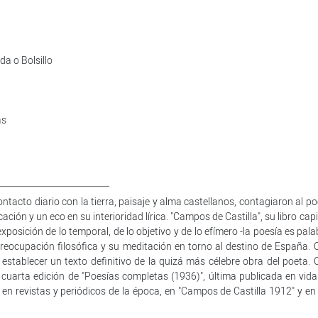
a o Bolsillo
a
as
tacto diario con la tierra, paisaje y alma castellanos, contagiaron al p
ción y un eco en su interioridad lírica. "Campos de Castilla", su libro capi
xposición de lo temporal, de lo objetivo y de lo efímero -la poesía es pal
eocupación filosófica y su meditación en torno al destino de España. 
establecer un texto definitivo de la quizá más célebre obra del poeta. 
cuarta edición de "Poesías completas (1936)", última publicada en vida
n revistas y periódicos de la época, en "Campos de Castilla 1912" y en 