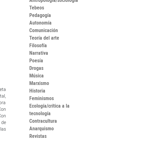
Antropología/sociología
Tebeos
Pedagogía
Autonomía
Comunicación
Teoría del arte
Filosofía
Narrativa
Poesía
Drogas
Música
Marxismo
oeta
Historia
tal,
Feminismos
abra
Ecología/crítica a la
Con
tecnología
Con
Contracultura
 de
Anarquismo
las
Revistas