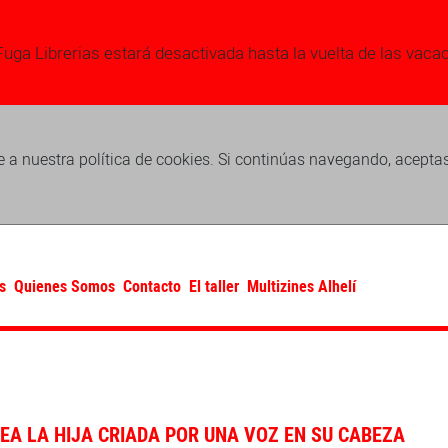
Fuga Librerias estará desactivada hasta la vuelta de las vaca
 a nuestra política de cookies. Si continúas navegando, acepta
s
Quienes Somos
Contacto
El taller
Multizines Alhelí
SEA LA HIJA CRIADA POR UNA VOZ EN SU CABEZA