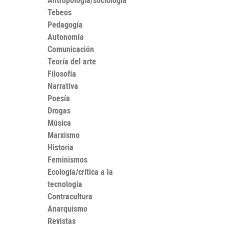
Antropología/sociología
Tebeos
Pedagogía
Autonomía
Comunicación
Teoría del arte
Filosofía
Narrativa
Poesía
Drogas
Música
Marxismo
Historia
Feminismos
Ecología/crítica a la
tecnología
Contracultura
Anarquismo
Revistas