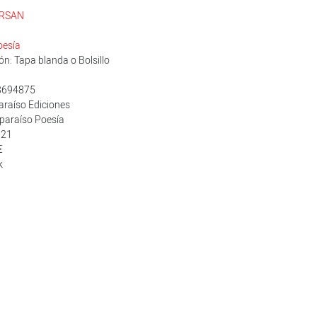
ARSAN
oesía
n: Tapa blanda o Bolsillo
8694875
paraíso Ediciones
lparaíso Poesía
021
€
k