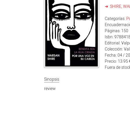
SHIRE, W
Categorías:
P
Encuadernació
Páginas: 150
Isbn: 978841
Editorial: Val
Colección: Va
Fecha: 04 / 2
Precio: 13.95 
Fuera de stoc
Sinopsis
review