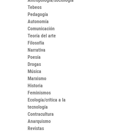
Antropología/sociología
Tebeos
Pedagogía
Autonomía
Comunicación
Teoría del arte
Filosofía
Narrativa
Poesía
Drogas
Música
Marxismo
Historia
Feminismos
Ecología/crítica a la
tecnología
Contracultura
Anarquismo
Revistas