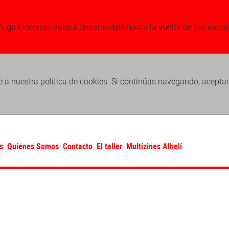
Fuga Librerias estará desactivada hasta la vuelta de las vaca
 a nuestra política de cookies. Si continúas navegando, acepta
s
Quienes Somos
Contacto
El taller
Multizines Alhelí