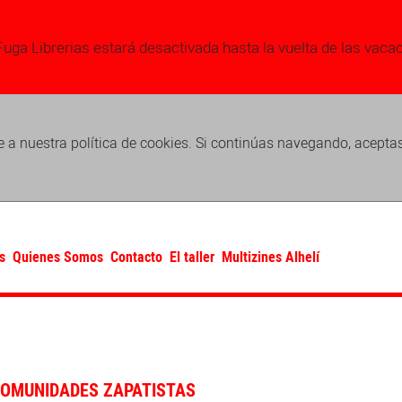
Fuga Librerias estará desactivada hasta la vuelta de las vaca
 a nuestra política de cookies. Si continúas navegando, acepta
s
Quienes Somos
Contacto
El taller
Multizines Alhelí
COMUNIDADES ZAPATISTAS