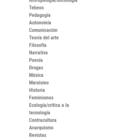
Antropología/sociología
Tebeos
Pedagogía
Autonomía
Comunicación
Teoría del arte
Filosofía
Narrativa
Poesía
Drogas
Música
Marxismo
Historia
Feminismos
Ecología/crítica a la
tecnología
Contracultura
Anarquismo
Revistas