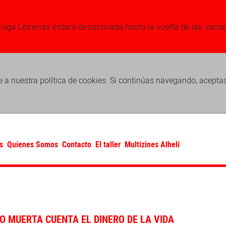
Fuga Librerias estará desactivada hasta la vuelta de las vaca
 a nuestra política de cookies. Si continúas navegando, acepta
s
Quienes Somos
Contacto
El taller
Multizines Alhelí
O MUERTA CUENTA EL DINERO DE LA VIDA