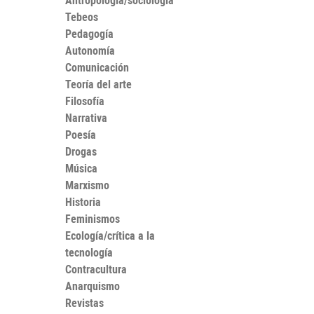
Antropología/sociología
Tebeos
Pedagogía
Autonomía
Comunicación
Teoría del arte
Filosofía
Narrativa
Poesía
Drogas
Música
Marxismo
Historia
Feminismos
Ecología/crítica a la
tecnología
Contracultura
Anarquismo
Revistas