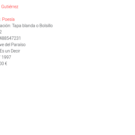
Gutiérrez
s:
Poesía
ción: Tapa blanda o Bolsillo
2
8488547231
Ave del Paraíso
Es un Decir
/ 1997
00 €