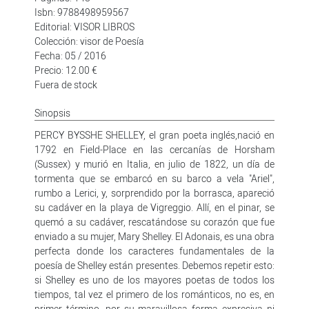
Isbn: 9788498959567
Editorial: VISOR LIBROS
Colección: visor de Poesía
Fecha: 05 / 2016
Precio: 12.00 €
Fuera de stock
Sinopsis
PERCY BYSSHE SHELLEY, el gran poeta inglés,nació en
1792 en Field-Place en las cercanías de Horsham
(Sussex) y murió en Italia, en julio de 1822, un día de
tormenta que se embarcó en su barco a vela "Ariel",
rumbo a Lerici, y, sorprendido por la borrasca, apareció
su cadáver en la playa de Vigreggio. Allí, en el pinar, se
quemó a su cadáver, rescatándose su corazón que fue
enviado a su mujer, Mary Shelley. El Adonais, es una obra
perfecta donde los caracteres fundamentales de la
poesía de Shelley están presentes. Debemos repetir esto:
si Shelley es uno de los mayores poetas de todos los
tiempos, tal vez el primero de los románticos, no es, en
primer término, por su maravillosa forma expresiva ni