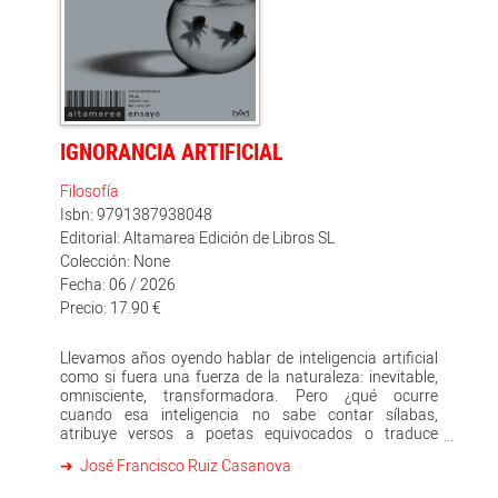
IGNORANCIA ARTIFICIAL
Filosofía
Isbn: 9791387938048
Editorial: Altamarea Edición de Libros SL
Colección: None
Fecha: 06 / 2026
Precio: 17.90 €
Llevamos años oyendo hablar de inteligencia artificial
como si fuera una fuerza de la naturaleza: inevitable,
omnisciente, transformadora. Pero ¿qué ocurre
cuando esa inteligencia no sabe contar sílabas,
atribuye versos a poetas equivocados o traduce
ignorando por completo que detrás de un texto hay un
José Francisco Ruiz Casanova
autor, una lengua, una historia? José Francisco Ruiz
Casanova propone una respuesta incómoda: que la