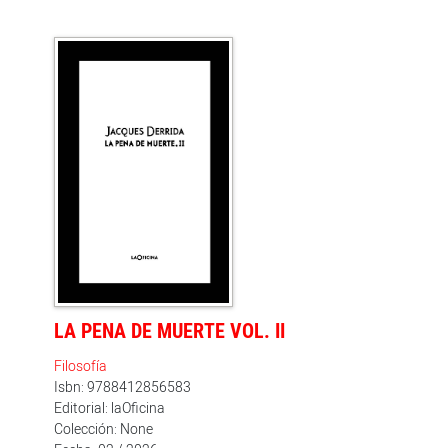
inteligencia artificial trae consigo, como sombra
inseparable, su propia ignorancia artificial. Y que nadie,
ni sus creadores, ni sus entusiastas, ni sus detractores,
parece dispuesto a mirarla realmente de frente. Desde
la filología y con la distancia crítica de quien lleva años
leyendo, traduciendo y pensando el lenguaje, este
ensayo recorre los efectos reales de la IA sobre tres
actividades que definen nuestra relación con la cultura:
la traducción, la lectura y la escritura. El resultado es
un libro que no profetiza apocalipsis ni paraísos
tecnológicos, sino algo más difícil y más necesario:
entender qué sabe realmente la IA, qué ignora y qué
estamos perdiendo mientras celebramos lo primero sin
preguntarnos por lo segundo.
LA PENA DE MUERTE VOL. II
Filosofía
Isbn: 9788412856583
Editorial: laOficina
Colección: None