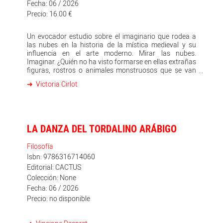
Fecha: 06 / 2026
Precio: 16.00 €
Un evocador estudio sobre el imaginario que rodea a
las nubes en la historia de la mística medieval y su
influencia en el arte moderno. Mirar las nubes.
Imaginar. ¿Quién no ha visto formarse en ellas extrañas
figuras, rostros o animales monstruosos que se van
deshaciendo para generar otras formas nuevas? Las
Victoria Cirlot
nubes han sido siempre un «soporte elemental», como
decía André Breton, que ha estimulado la imaginación.
En la Edad Media formaban parte de las imágenes
negativas, junto a las tinieblas o la noche, porque
impedían ver a Dios; eran una invisibilidad que
LA DANZA DEL TORDALINO ARÁBIGO
expresaba la supraesencialidad divina más allá de toda
afirmación reductiva. En la modernidad, las nubes,
esas «maravillosas nubes» en el verso de Baudelaire,
Filosofía
han continuado incitando nuestras facultades
Isbn: 9786316714060
visionarias y creando imágenes fantásticas, según
Editorial: CACTUS
puede apreciarse en textos como el de Thomas de
Colección: None
Quincey. Los estudios sobre ellas en el paisajismo de
Fecha: 06 / 2026
los siglos XIX y XX resultan fascinantes, tanto como en
los análisis meteorológicos; manchas que
Precio: no disponible
encontramos en la historia del arte, desde las obras de
Meister Francke o Andrea Mantegna en el siglo XV,
hasta las de Johann Georg von Dillis, Eugène Boudin o