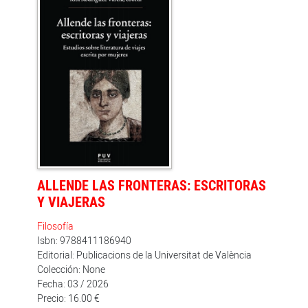
novelística, sino también al establecer relaciones entre
los textos que la conforman.
ALLENDE LAS FRONTERAS: ESCRITORAS
Y VIAJERAS
Filosofía
Isbn: 9788411186940
Editorial: Publicacions de la Universitat de València
Colección: None
Fecha: 03 / 2026
Precio: 16.00 €