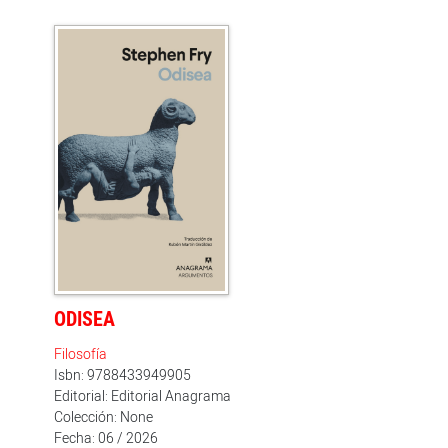
hasta la contemporaneidad, y observar la evolución de
las oportunidades que se abrieron ante ellas y los
obstáculos a los que se enfrentaron. Una invitación a
releer la historia de la literatura de viajes desde una
perspectiva de género, recuperar obras olvidadas y
ampliar nuestra comprensión del mundo a través de
narrativas que desestabilizan las versiones
dominantes y abren nuevos caminos para las
generaciones futuras.
ODISEA
Filosofía
Isbn: 9788433949905
Editorial: Editorial Anagrama
Colección: None
Fecha: 06 / 2026