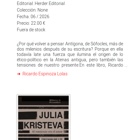
Editorial: Herder Editorial
Colección: None
Fecha: 06 / 2026
Precio: 22.00 €
Fuera de stock
¿Por qué volver a pensar Antígona, de Sófocles, más de
dos milenios después de su escritura? Porque en ella
todavía late una fuerza que ilumina el origen de lo
ético-político en la Atenas antigua, pero también las
tensiones de nuestro presente.En este libro, Ricardo
Espinoza propone una lectura distinta: una Antígona
Ricardo Espinoza Lolas
dionisíaca que no se deja domesticar por Hegel ni por
las lecturas de Butler, Žižek, Lacan o Heidegger, sino
que dialoga con Ariadna para mostrarnos que su gesto
radical es, esencialmente, un movimiento: el
baile.Antígona se revela como mediadora entre la
distancia y la ligereza, entre lo trágico y lo vital, para
recordarnos que lo político puede y debe estremecerse,
y que solo aprendiendo de nuevo a bailar podremos
habitar la polis en toda su contingencia y porosidad.