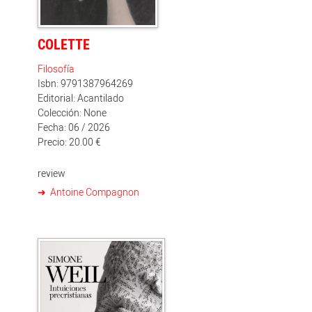
héroe para ofrecernos una visión plural y desidealizada
de todo aquello que ocurre cuando, tras la guerra, los
valientes vuelven a casa y baja el telón.
COLETTE
Filosofía
Isbn: 9791387964269
Editorial: Acantilado
Colección: None
Fecha: 06 / 2026
Precio: 20.00 €
review
Antoine Compagnon