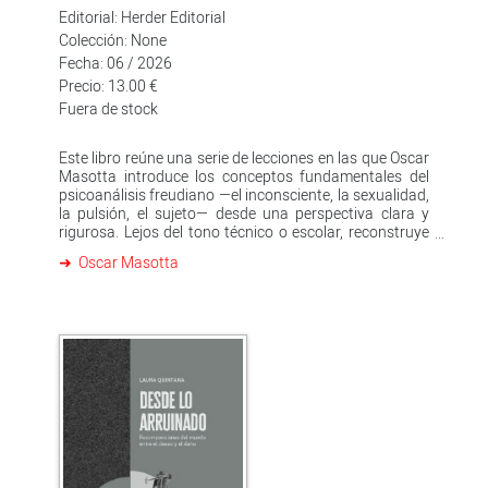
Editorial: Herder Editorial
Colección: None
Fecha: 06 / 2026
Precio: 13.00 €
Fuera de stock
Este libro reúne una serie de lecciones en las que Oscar
Masotta introduce los conceptos fundamentales del
psicoanálisis freudiano —el inconsciente, la sexualidad,
la pulsión, el sujeto— desde una perspectiva clara y
rigurosa. Lejos del tono técnico o escolar, reconstruye
los ejes de la teoría mostrando su lógica interna y sus
Oscar Masotta
puntos de tensión.Masotta no pretende simplificar a
Freud, sino hacerlo accesible sin neutralizar su
potencia conceptual. Por eso, estas páginas funcionan
tanto como una primera aproximación al psicoanálisis
como una invitación a releerlo.