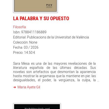
entre los años 1999 y 2001. Este volumen comprende
el segundo año del seminario. Los especialistas en
Derrida, Delmiro Rocha Álvarez y Cristina de Peretti
ofrecen la primera y excelente traducción al castellano
LA PALABRA Y SU OPUESTO
de esos textos polémicos y memorables.
Filosofía
Isbn: 9788411186889
Editorial: Publicacions de la Universitat de València
Colección: None
Fecha: 03 / 2026
Precio: 14.50 €
Sara Mesa es una de las mayores revelaciones de la
literatura española de las últimas décadas. Sus
novelas son artefactos que desmontan la apariencia
hasta mostrar la argamasa que la mantiene en pie: las
desigualdades, el poder, la vergüenza, la culpa, la
impostura. Esta monografía analiza su trayectoria
Maria Ayete Gil
novelística centrándose en las líneas más generales de
su quehacer literario: los temas, las preocupaciones,
las técnicas y los recursos más significativos de su
obra. En términos generales, el presente libro busca
llenar un vacío en los estudios sobre la producción
saramesiana no solo al analizar el conjunto de su