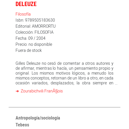
DELEUZE
Filosofía
Isbn: 9789505183630
Editorial: AMORRORTU
Colección: FILOSOFIA
Fecha: 09 / 2004
Precio: no disponible
Fuera de stock
Gilles Deleuze no cesó de comentar a otros autores y
de afirmar, mientras lo hacía, un pensamiento propio y
original. Los mismos motivos lógicos, a menudo los
mismos conceptos, retornan de un libro a otro, en cada
ocasión variados, desplazados; la obra siempre en
curso es como un juego de ecos o resonancias.
Zourabichvili FranÃ§ois
Nuestro propósito es poner de manifiesto esta
configuración lógica recurrente, dotada de la suficiente
unidad, coherencia y fuerza problemática como para
imponerse por sí misma como una filosofía, una
filosofía del acontecimiento:?En todos mis libros he
estado buscando la naturaleza del acontecimiento?.
Antropología/sociología
¿Qué cambia cuando se lleva al primer plano la noción
Tebeos
de acontecimiento? ¿Por qué esto cuestiona de manera