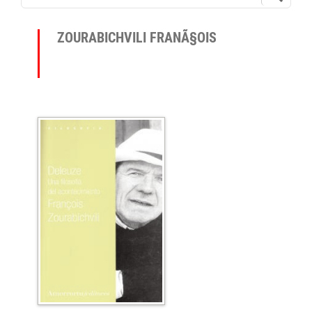
ZOURABICHVILI FRANÃ§OIS