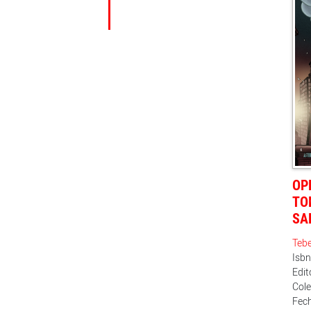
OP
TO
SA
Teb
Isb
Edit
Cole
Fech