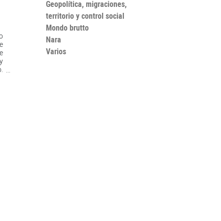
Geopolítica, migraciones,
territorio y control social
Mondo brutto
o
Nara
e
Varios
e
y
.
o
o
u
y
a
,
n
e
e
e
y
a
e
o
a
r
na