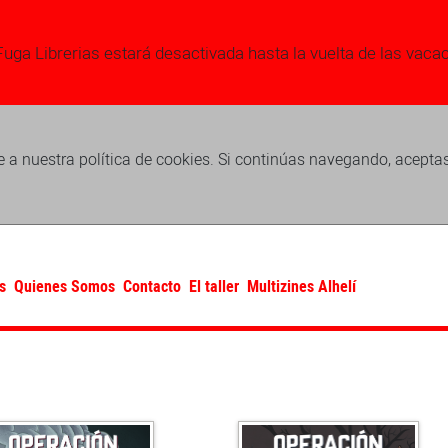
Fuga Librerias estará desactivada hasta la vuelta de las vaca
 a nuestra política de cookies. Si continúas navegando, acepta
s
Quienes Somos
Contacto
El taller
Multizines Alhelí