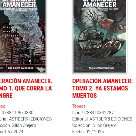
ERACIÓN AMANECER.
OPERACIÓN AMANECER.
MO 1. QUE CORRA LA
TOMO 2. YA ESTAMOS
NGRE
MUERTOS
eos
Tebeos
n: 9788419670830
Isbn: 9788410332287
orial: ASTIBERRI EDICIONES
Editorial: ASTIBERRI EDICIONES
cción: Sillón Orejero
Colección: Sillón Orejero
a: 05 / 2024
Fecha: 02 / 2025