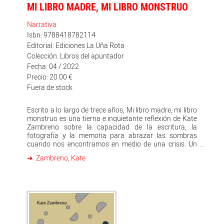
MI LIBRO MADRE, MI LIBRO MONSTRUO
Narrativa
Isbn: 9788418782114
Editorial: Ediciones La Uña Rota
Colección: Libros del apuntador
Fecha: 04 / 2022
Precio: 20.00 €
Fuera de stock
Escrito a lo largo de trece años, Mi libro madre, mi libro
monstruo es una tierna e inquietante reflexión de Kate
Zambreno sobre la capacidad de la escritura, la
fotografía y la memoria para abrazar las sombras
cuando nos encontramos en medio de una crisis. Un
libro a la vez primitivo y cuidadosamente esculpido,
Zambreno, Kate
que traza una búsqueda incesante por registrar las
raíces y los relatos apócrifos familiares después de la
muerte de la madre. El texto se ramifica en una
anatomía fracturada de la melancolía que incluye
pensamientos críticos a modo de apuntes de Roland
Barthes, Louise Bourgeois, Henry Darger, Theresa Hak
Kyung Cha, Peter Handke, entre otros, que la autora
logra integrar en la propia vivencia, aunando así