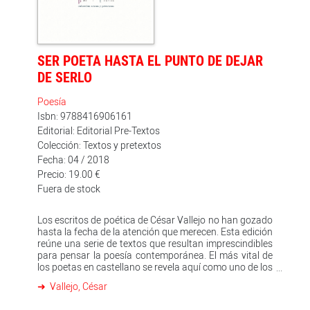
irregularidades sintácticas y metáforas audaces es
capaz, sin embargo, de comunicar una honda emoción.
La solidaridad con el ser humano y el anhelo de justicia,
temas innegablemente relacionados con el contexto
vital del poeta, se hacen especialmente patentes en la
SER POETA HASTA EL PUNTO DE DEJAR
última etapa parisiense de Vallejo; Poemas humanos y
España, aparta de mí este cáliz, publicados
DE SERLO
póstumamente, son libros sumidos en una desolación
esperanzada.
Poesía
Isbn: 9788416906161
Editorial: Editorial Pre-Textos
Colección: Textos y pretextos
Fecha: 04 / 2018
Precio: 19.00 €
Fuera de stock
Los escritos de poética de César Vallejo no han gozado
hasta la fecha de la atención que merecen. Esta edición
reúne una serie de textos que resultan imprescindibles
para pensar la poesía contemporánea. El más vital de
los poetas en castellano se revela aquí como uno de los
analistas más sagaces de las tensiones de la
Vallejo, César
modernidad, capaz de atender al mismo tiempo la
llamada de las más altas intuiciones éticas y estéticas.