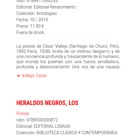
Isbn: 9788417950293
Editorial: Editorial Renacimiento
Colección: Antologías
Fecha: 10 / 2019
Precio: 11.90 €
Fuera de stock
La poesía de César Vallejo (Santiago de Chuco, Perú,
1892-París, 1938) brota de un intenso desgarro y de
una conciencia profunda y trascendente de lo humano,
que inunda los poemas con una fuerza arrolladora,
profunda y desconcertante. Una voz de una riqueza
desbordante, tan única y personal que ha trascendido
Vallejo, César
modas, estilos y escuelas. Un lenguaje de inaudita
originalidad para un mensaje que nos llega directo y
que sentimos propio y cercano, calando hasta lo más
profundo de nuestro ser. La poesía de Vallejo trasmite
como ninguna otra, y sin la derrota de la desesperanza,
HERALDOS NEGROS, LOS
el dolor de la condición humana, de su terrible
orfandad en el mundo. Y nos ha dejado, además,
España, aparta de mí este cáliz, el poemario más
Poesía
imponente que sobre la guerra se haya escrito nunca.
Isbn: 9789500300872
Piedra de estupor ofrece una conjunto amplio, diverso
Editorial: EDITORIAL LOSADA
y representativo de este poeta grande entre los
Colección: BIBLIOTECA CLÁSICA Y CONTEMPORÁNEA
grandes, universal en el más amplio sentido, del que