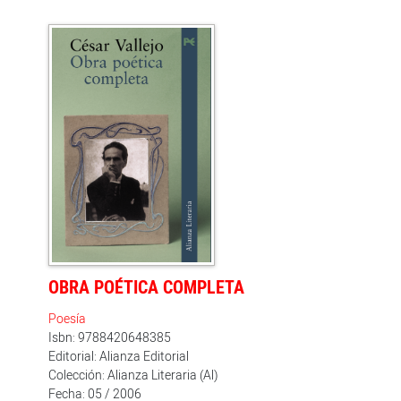
muestra inmejorable de la obra del genial poeta
peruano que tan honda huella ha ejercido en la
mayoría de los poetas españoles del siglo XX. Selección
de José Miguel Oviedo
OBRA POÉTICA COMPLETA
Poesía
Isbn: 9788420648385
Editorial: Alianza Editorial
Colección: Alianza Literaria (Al)
Fecha: 05 / 2006