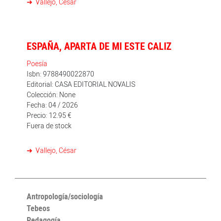
Vallejo, César
lenguaje es uno de los motivos por los que se ha
convertido en un ejemplo para superar y saber unir las
responsabilidades civiles y las exigencias estéticas.
ESPAÑA, APARTA DE MI ESTE CALIZ
Poesía
Isbn: 9788490022870
Editorial: CASA EDITORIAL NOVALIS
Colección: None
Fecha: 04 / 2026
Precio: 12.95 €
Fuera de stock
Vallejo, César
Antropología/sociología
Tebeos
Pedagogía