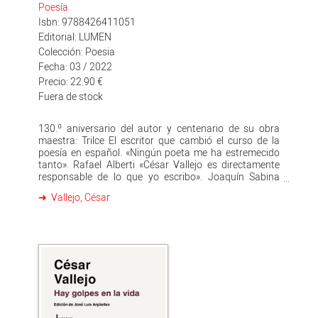
Poesía
Isbn: 9788426411051
Editorial: LUMEN
Colección: Poesia
Fecha: 03 / 2022
Precio: 22.90 €
Fuera de stock
130.º aniversario del autor y centenario de su obra
maestra: Trilce El escritor que cambió el curso de la
poesía en español. «Ningún poeta me ha estremecido
tanto». Rafael Alberti «César Vallejo es directamente
responsable de lo que yo escribo». Joaquín Sabina
César Vallejo es, sin lugar a dudas, uno de los poetas
Vallejo, César
en español más importantes de todos los tiempos. Su
obra, de gran influencia en la literatura posterior, hizo
saltar en pedazos la lírica occidental y, aún hoy, sigue
siendo «rabiosamente contemporánea» (La
Vanguardia). Aunque partió del modernismo, pronto
avanzó hacia la búsqueda de nuevas posibilidades
expresivas. Con Trilce #«el más radical de los libros en
lengua española» (Julio Ortega)# Vallejo alcanzó a
crear un nuevo lenguaje poético que lo situó como una
de las cumbres de la poesía de vanguardia a escala