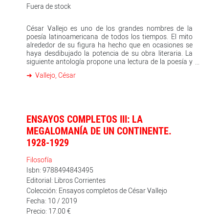
Fuera de stock
César Vallejo es uno de los grandes nombres de la
poesía latinoamericana de todos los tiempos. El mito
alrededor de su figura ha hecho que en ocasiones se
haya desdibujado la potencia de su obra literaria. La
siguiente antología propone una lectura de la poesía y
la prosa de Vallejo, aquellos textos que nos permiten
Vallejo, César
conocer al escritor en primera persona. Me moriré en
París es un repaso a lo mejor de la producción del
poeta, ilustrado por Sara Morante a partir de una
selección de Víctor Fernández.
ENSAYOS COMPLETOS III: LA
MEGALOMANÍA DE UN CONTINENTE.
1928-1929
Filosofía
Isbn: 9788494843495
Editorial: Libros Corrientes
Colección: Ensayos completos de César Vallejo
Fecha: 10 / 2019
Precio: 17.00 €