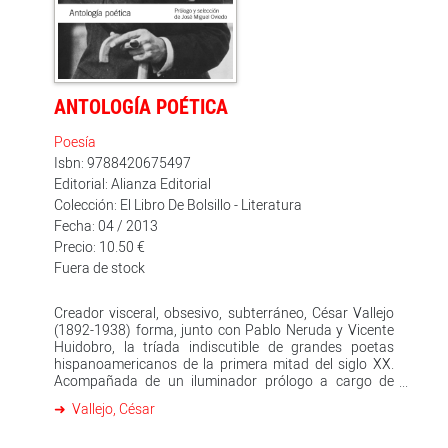
ANTOLOGÍA POÉTICA
Poesía
Isbn: 9788420675497
Editorial: Alianza Editorial
Colección: El Libro De Bolsillo - Literatura
Fecha: 04 / 2013
Precio: 10.50 €
Fuera de stock
Creador visceral, obsesivo, subterráneo, César Vallejo
(1892-1938) forma, junto con Pablo Neruda y Vicente
Huidobro, la tríada indiscutible de grandes poetas
hispanoamericanos de la primera mitad del siglo XX.
Acompañada de un iluminador prólogo a cargo de
José Miguel Oviedo, esta antología poética -que recoge
Vallejo, César
íntegro el desgarrado poemario sobre nuestra guerra
civil " España, aparta de mí este cáliz " -ofrece una