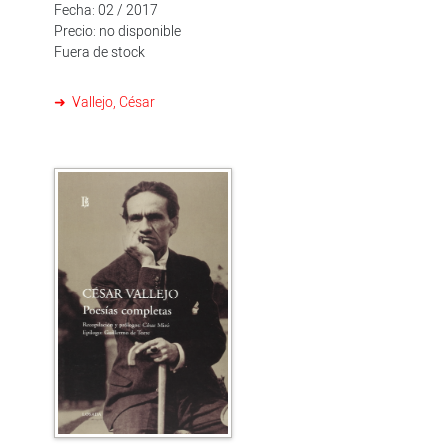
Fecha: 02 / 2017
ningún poeta ni lector debería prescindir.
Precio: no disponible
Fuera de stock
Vallejo, César