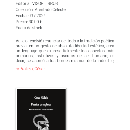
Editorial: VISOR LIBROS
Colección: Atentado Celeste
Fecha: 09 / 2024
Precio: 30.00 €
Fuera de stock
Vallejo resolvió renunciar del todo a la tradición poética
previa; en un gesto de absoluta libertad estética, crea
un lenguaje que expresa fielmente los aspectos más
primarios, instintivos y oscuros del ser humano; es
decir, se asomó a los bordes mismos de lo indecible,
asumiendo los riesgos de resultar ininteligible o
Vallejo, César
balbuceante. Es significativo que en 1922 sea el año en
el que aparecieron The Waste Land de T. S. Eliot y el
Ulysses de Joyce, al lado de los cuales bien puede
colocarse Trilce: son tres distintas y altas
manifestaciones de los profundos cambios que
estaban produciéndose en la literatura occidental.