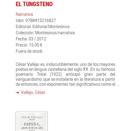
EL TUNGSTENO
Narrativa
Isbn: 9788415216827
Editorial: Editorial Montesinos
Colección: Montesinos/narrativa
Fecha: 03 / 2012
Precio: 15.00 €
Fuera de stock
César Vallejo es, indiscutiblemente, uno de los mayores
poetas en lengua castellana del siglo XX. En su famoso
poemario Trilce (1922) anticipó gran parte del
vanguardismo que se instalaría en la literatura a partir
de entonces, con exponentes tan significativos como el
poemario Altazor de Vicente Huidobro o el Finnegans
Vallejo, César
Wake de James Joyce. En Trilce, Vallejo lleva a la
lengua española a límites insospechados: inventa
palabras, fuerza la sintaxis, emplea la escritura
automática y otras técnicas utilizadas por los
movimientos dadá y surrealista. Sin embargo, su obra
narrativa tomó otro camino, directamente
emparentado con el realismo social. Así sucede en El
tungsteno, novela a la vez indigenista y proletaria, de