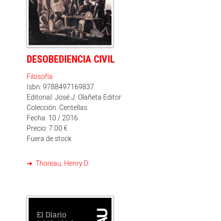
escribir, de ponerse a " disposición de las palabras " ,
pero también es una Escritura, una forma de aprender
lo que la vida tiene que enseñar.
DESOBEDIENCIA CIVIL
Filosofía
Isbn: 9788497169837
Editorial: José J. Olañeta Editor
Colección: Centellas
Fecha: 10 / 2016
Precio: 7.00 €
Fuera de stock
Thoreau, Henry D.