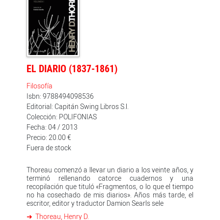
Dentro de estas coordenadas hay que entender los
cuatro ensayos agrupados en este volumen, que
ilustran, de modo admirable, la síntesis dialéctica entre
soledad individual y solidaridad social a la que el
entrañable Thoreau supo llegar, en su vida y en su
obra. Como él mismo dijo: «Acepto de todo corazón la
máxima " el mejor gobierno es el que gobierna menos " ,
y me gustaría verlo puesto en práctica de un modo
EL DIARIO (1837-1861)
más rápido y sistemático. Pero al cumplirla resulta, y
así también lo creo, que " el mejor gobierno es el que no
Filosofía
gobierna en absoluto " ; y, cuando los hombres estén
Isbn: 9788494098536
preparados para él, ése será el tipo de gobierno que
Editorial: Capitán Swing Libros S.l.
tendrán.»
Colección: POLIFONIAS
Fecha: 04 / 2013
Precio: 20.00 €
Fuera de stock
Thoreau comenzó a llevar un diario a los veinte años, y
terminó rellenando catorce cuadernos y una
recopilación que tituló «Fragmentos, o lo que el tiempo
no ha cosechado de mis diarios». Años más tarde, el
escritor, editor y traductor Damion Searls sele
Thoreau, Henry D.