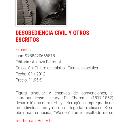
DESOBEDIENCIA CIVIL Y OTROS
ESCRITOS
Filosofía
Isbn: 9788420665818
Editorial: Alianza Editorial
Colección: El libro de bolsillo - Ciencias sociales
Fecha: 01 / 2012
Precio: 11.95 €
Figura singular y enemiga de convenciones, el
estadounidense Henry D. Thoreau (1817-1862)
desarrolló una obra fértil y heterogénea impregnada de
un individualismo y de una integridad radicales. Si su
obra más conocida, "Walden", fue el resultado de su
voluntad de experimentar la libertad y la vida
Thoreau, Henry D.
autosuficiente en la naturaleza, en sus «Diarios»,
ensayos y conferencias fue consignando su propia