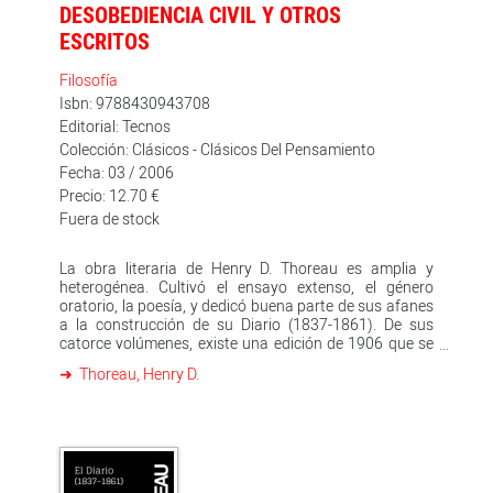
DESOBEDIENCIA CIVIL Y OTROS
ESCRITOS
Filosofía
Isbn: 9788430943708
Editorial: Tecnos
Colección: Clásicos - Clásicos Del Pensamiento
Fecha: 03 / 2006
Precio: 12.70 €
Fuera de stock
La obra literaria de Henry D. Thoreau es amplia y
heterogénea. Cultivó el ensayo extenso, el género
oratorio, la poesía, y dedicó buena parte de sus afanes
a la construcción de su Diario (1837-1861). De sus
catorce volúmenes, existe una edición de 1906 que se
puede considerar completa. Con motivo de su
Thoreau, Henry D.
centenario, en 1962, se reeditó esta obra fundamental.
Sus reflexiones personales las va luego elaborando y
organizando: de ahí salen sus discursos y sus ensayos
cortos, donde toma partido inequívoco a favor de la
libertad, la individualidad, la justicia, el abolicionismo, el
sentido ético del comportamiento personal y colectivo,
la resistencia decidida a cuanto se oponga a todo ello.