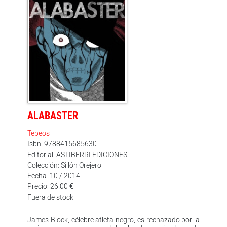
de las primeras novelas gráficas, destinadas a un
público adulto, que escribió y dibujó. Su protagonista,
Toshiko, es una solitaria mujer fatal dispuesta a que el
mundo le dé todo lo que se proponga. Su capacidad
para la imitación le permite aferrarse a gente con
talento para extraer de ellos todo lo que le interesa.
ALABASTER
Tebeos
Isbn: 9788415685630
Editorial: ASTIBERRI EDICIONES
Colección: Sillón Orejero
Fecha: 10 / 2014
Precio: 26.00 €
Fuera de stock
James Block, célebre atleta negro, es rechazado por la