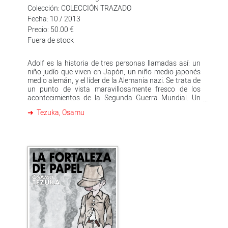
Colección: COLECCIÓN TRAZADO
Fecha: 10 / 2013
Precio: 50.00 €
Fuera de stock
Adolf es la historia de tres personas llamadas así: un
niño judío que viven en Japón, un niño medio japonés
medio alemán, y el líder de la Alemania nazi. Se trata de
un punto de vista maravillosamente fresco de los
acontecimientos de la Segunda Guerra Mundial. Un
título imprescindible. La última obra del maestro del
Tezuka, Osamu
manga, Osamu Tezuka, en dos magníficos volúmenes
de más de 600 págs. y presentados en un atractivo
cofre. Con cubiertas en geltex con acabado
plastificado de larga duración.