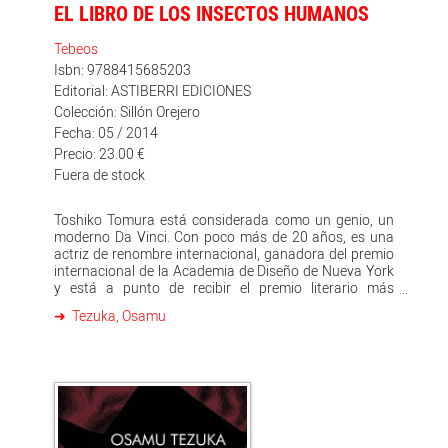
EL LIBRO DE LOS INSECTOS HUMANOS
Tebeos
Isbn: 9788415685203
Editorial: ASTIBERRI EDICIONES
Colección: Sillón Orejero
Fecha: 05 / 2014
Precio: 23.00 €
Fuera de stock
Toshiko Tomura está considerada como un genio, un
moderno Da Vinci. Con poco más de 20 años, es una
actriz de renombre internacional, ganadora del premio
internacional de la Academia de Diseño de Nueva York
y está a punto de recibir el premio literario más
importante de Japón. Sus actividades se reflejan en los
Tezuka, Osamu
titulares de los periódicos e inspiran programas de
radio y televisión. Pero ese genio y ese rostro angelical
esconden un pasado turbio y una personalidad
inquietante, la de una peligrosa mariposa en perpetua
metamorfosis. Es probable que Osamu Tezuka sea
más conocido fuera de Japón por ser el creador de
'Astroboy', pero seguramente sus thrillers son sus
mejores obras. 'El libro de los insectos humanos' es una