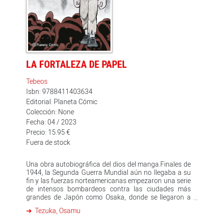
LA FORTALEZA DE PAPEL
Tebeos
Isbn: 9788411403634
Editorial: Planeta Cómic
Colección: None
Fecha: 04 / 2023
Precio: 15.95 €
Fuera de stock
Una obra autobiográfica del dios del manga.Finales de
1944, la Segunda Guerra Mundial aún no llegaba a su
fin y las fuerzas norteamericanas empezaron una serie
de intensos bombardeos contra las ciudades más
grandes de Japón como Osaka, donde se llegaron a
contar cerca de 10 000 civiles muertos. Tezuka tenía 16
Tezuka, Osamu
años, él junto a sus compañeros fueron movilizados a