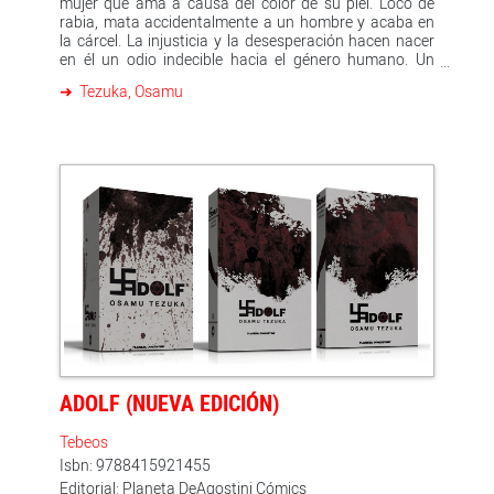
mujer que ama a causa del color de su piel. Loco de
rabia, mata accidentalmente a un hombre y acaba en
la cárcel. La injusticia y la desesperación hacen nacer
en él un odio indecible hacia el género humano. Un
anciano, compañero de prisión, le lega un rayo que
Tezuka, Osamu
puede hacerle invisible, un invento que le permitirá
vengarse de la humanidad bajo el nombre de Alabaster.
Tezuka crea un villano complejo, perverso y muy
humano, a medio camino entre Fantomas y El hombre
invisible. La serialización de Alabaster en la revista
Weekly Shonen Champion en 1970 y 1971 desató la
controversia entre los fans de Tezuka, sorprendidos de
que el creador del mundo optimista de Astroboy
hubiera realizado un manga rebosante de maldad y
desprovisto de héroes.
ADOLF (NUEVA EDICIÓN)
Tebeos
Isbn: 9788415921455
Editorial: Planeta DeAgostini Cómics