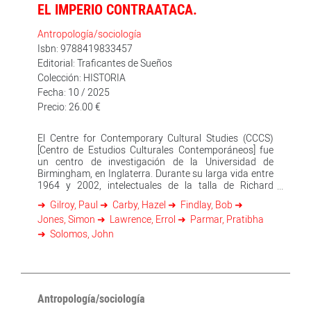
EL IMPERIO CONTRAATACA.
Antropología/sociología
Isbn: 9788419833457
Editorial: Traficantes de Sueños
Colección: HISTORIA
Fecha: 10 / 2025
Precio: 26.00 €
El Centre for Contemporary Cultural Studies (CCCS)
[Centro de Estudios Culturales Contemporáneos] fue
un centro de investigación de la Universidad de
Birmingham, en Inglaterra. Durante su larga vida entre
1964 y 2002, intelectuales de la talla de Richard
Hoggart y Stuart Hall fueron directores de esta
Gilroy, Paul
Carby, Hazel
Findlay, Bob
institución. La trayectoria del CCCS discurrió en
Jones, Simon
Lawrence, Errol
Parmar, Pratibha
paralelo al ascenso de la nueva izquierda y fue el punto
de irradiación de un fecundo diálogo con las corrientes
Solomos, John
del marxismo heterodoxo de su época. Durante
décadas fue la institución pionera en una variedad de
enfoques relativos al análisis ideológico, las culturas y
subculturas de clase trabajadora, el papel de los media,
la investigación cultural feminista, las luchas por la
Antropología/sociología
hegemonía cultural y el lugar de la «raza» en los