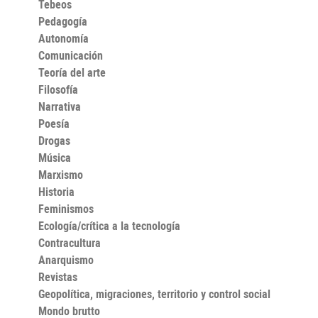
Tebeos
procesos sociales. Traficantes de Sueños ha publicado
algunos de los principales trabajos que se produjeron
Pedagogía
en o alrededor del CCCS. Es el caso, además del
Autonomía
presente volumen, de las obras colectivas Gobernar la
crisis. Los atracos, el Estado y «la ley y el orden» (2023)
Comunicación
y Rituales de resistencia. Subculturas juveniles en la
Teoría del arte
Gran Breta
Filosofía
Narrativa
Poesía
Drogas
Música
Marxismo
Historia
Feminismos
Ecología/crítica a la tecnología
Contracultura
Anarquismo
Revistas
Geopolítica, migraciones, territorio y control social
Mondo brutto