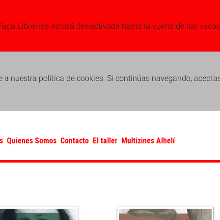
Fuga Librerias estará desactivada hasta la vuelta de las vaca
 a nuestra política de cookies. Si continúas navegando, acepta
s
Quienes Somos
Contacto
El taller
Multizines Alhelí