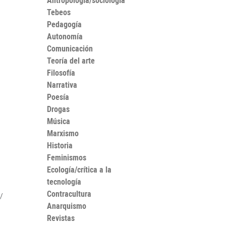
Antropología/sociología
Tebeos
Pedagogía
Autonomía
Comunicación
Teoría del arte
Filosofía
Narrativa
Poesía
Drogas
Música
Marxismo
Historia
Feminismos
Ecología/crítica a la
tecnología
Contracultura
/
Anarquismo
Revistas