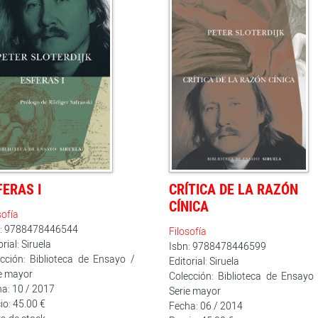
FERAS I
CRÍTICA DE LA RAZÓN
CÍNICA
sofía
n: 9788478446544
Filosofía
orial: Siruela
Isbn: 9788478446599
cción: Biblioteca de Ensayo /
Editorial: Siruela
e mayor
Colección: Biblioteca de Ensayo 
a: 10 / 2017
Serie mayor
io: 45.00 €
Fecha: 06 / 2014