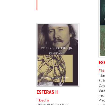
ES
Filo
Isb
Edit
Cole
Seri
ESFERAS II
Fech
Filosofía
Prec