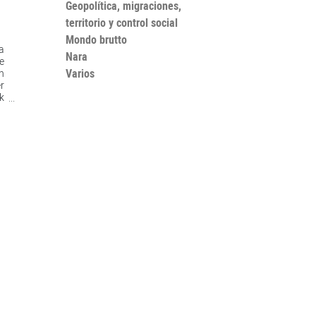
Geopolítica, migraciones,
territorio y control social
Mondo brutto
na
Nara
e
Varios
n
r
k
s
e
e
a
e
o
e
o
e
]
El
l
l,
de
la
ó
,
n