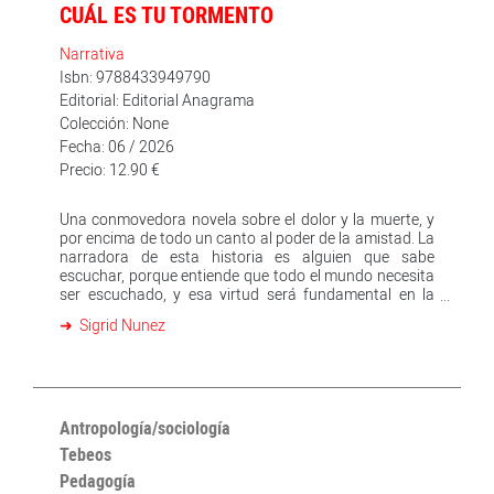
CUÁL ES TU TORMENTO
Narrativa
Isbn: 9788433949790
Editorial: Editorial Anagrama
Colección: None
Fecha: 06 / 2026
Precio: 12.90 €
Una conmovedora novela sobre el dolor y la muerte, y
por encima de todo un canto al poder de la amistad. La
narradora de esta historia es alguien que sabe
escuchar, porque entiende que todo el mundo necesita
ser escuchado, y esa virtud será fundamental en la
situación que va a tener que afrontar.En el centro de
Sigrid Nunez
esta novela hay dos amigas y una enfermedad. La
narradora visita en el hospital a una amiga que padece
un cáncer terminal y decide instalarse con ella, en su
casa, para acompañarla en sus últimos días. Las dos
conversan, ven películas, leen, recuerdan la infancia,
ríen y hablan de sus complicadas y no siempre
Antropología/sociología
satisfactorias relaciones personales. Y, a medida que
Tebeos
se acerca el final de la enferma, las dos mujeres
Pedagogía
deberán enfrentarse a la decisión que han