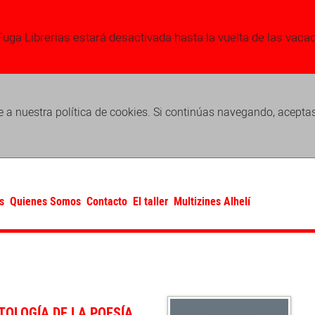
Fuga Librerias estará desactivada hasta la vuelta de las vaca
 a nuestra política de cookies. Si continúas navegando, acepta
s
Quienes Somos
Contacto
El taller
Multizines Alhelí
TOLOGÍA DE LA POESÍA