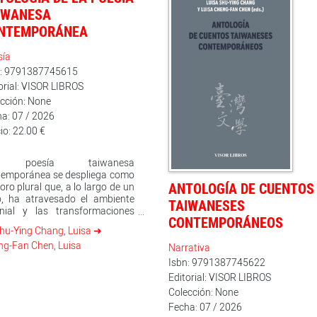
IWANESA
NTEMPORÁNEA
sía
n: 9791387745615
orial: VISOR LIBROS
cción: None
a: 07 / 2026
io: 22.00 €
 poesía taiwanesa
temporánea se despliega como
ANTOLOGÍA DE CUENTOS
oro plural que, a lo largo de un
o, ha atravesado el ambiente
TAIWANESES
onial y las transformaciones
CONTEMPORÁNEOS
iales para afirmar una voz
hu-Ying Chang, Luisa
pia. Este volumen ofrece
g-Fan Chen, Luisa
mas que son al mismo tiempo
Narrativa
o y espejo de una tradición en
Isbn: 9791387745622
imiento, donde la palabra se
Editorial: VISOR LIBROS
ierte en espacio de creación,
Colección: None
ate e identidad. En estas
inas se percibe la evolución
Fecha: 07 / 2026