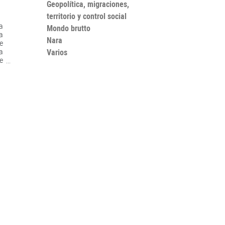
Geopolítica, migraciones,
territorio y control social
 a
Mondo brutto
a
Nara
de
a
Varios
te
e
n
la
a
a
s
a
ta
a
a
to
de
e
l
,
su
s
e
o