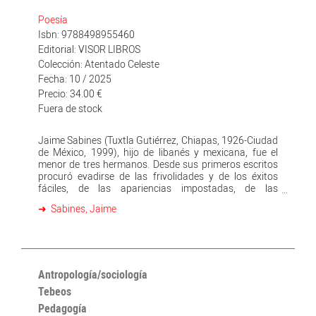
Poesía
Isbn: 9788498955460
Editorial: VISOR LIBROS
Colección: Atentado Celeste
Fecha: 10 / 2025
Precio: 34.00 €
Fuera de stock
Jaime Sabines (Tuxtla Gutiérrez, Chiapas, 1926-Ciudad
de México, 1999), hijo de libanés y mexicana, fue el
menor de tres hermanos. Desde sus primeros escritos
procuró evadirse de las frivolidades y de los éxitos
fáciles, de las apariencias impostadas, de las
declamaciones pomposas y huecas; pretendía ser un
Sabines, Jaime
poeta que contara los incidentes que rodean y se
encuentran en las propias realidades, sus propias
experiencias, sus vivencias internas o externas, sus
más cercanas circunstancias existenciales. A lo largo
de su vida, rechazó, desde su mocedad, a la burocracia
y el periodismo como modus vivendi: prefirió vender
Antropología/sociología
ropa en Tuxtla o fabricar alimentos para ganado. Más
Tebeos
tarde combinó la escritura con empleos como
Pedagogía
comerciante y político. Durante sus últimos años un