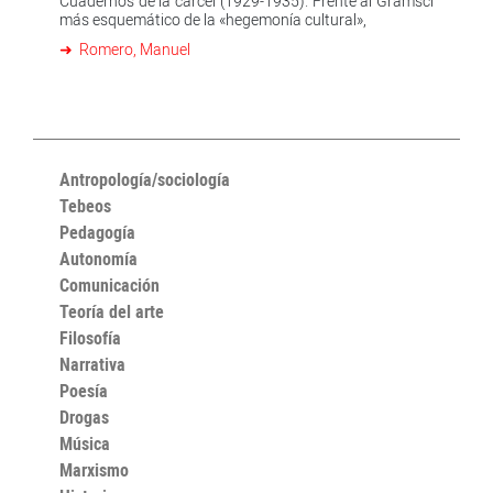
Cuadernos de la cárcel (1929-1935). Frente al Gramsci
más esquemático de la «hegemonía cultural»,
Romero, Manuel
Antropología/sociología
Tebeos
Pedagogía
Autonomía
Comunicación
Teoría del arte
Filosofía
Narrativa
Poesía
Drogas
Música
Marxismo