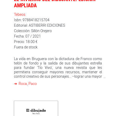
AMPLIADA
Tebeos
Isbn: 9788418215704
Editorial: ASTIBERRI EDICIONES
Colección: Sillón Orejero
Fecha: 07 / 2021
Precio: 18.00 €
Fuera de stock
La vida en Bruguera con la dictadura de Franco como
telón de fondo y la salida de sus dibujantes estrella
para fundar 'Tío Vivo', una nueva revista que les
permitiera conseguir mayores recursos, mantener el
control creativo de sus personajes... –lograr una mayor
libertad, en definitiva– como metáfora del régimen
Roca, Paco
franquista, es el marco y la esencia de 'El invierno del
dibujante', de Paco Roca, editada por primera vez a
finales de 2010. Esta nueva edición 10.º aniversario
sale con una docena de páginas de extras que incluyen
una historieta corta de seis páginas, la ilustración de
portada ampliada a cubierta completa, diversos
carteles realizados con los personajes de la historia y
hasta una carta de agradecimiento de Francisco