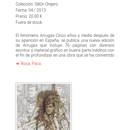
(Dolmen) en formato francobelga.
Colección: Sillón Orejero
Fecha: 04 / 2013
Precio: 20.00 €
Fuera de stock
El fenómeno Arrugas Cinco años y medio después de
su aparición en España, se publica una nueva edición
de Arrugas que incluye 76 páginas con diversos
escritos y material gráfico en buena parte inéditos con
el fin de profundizar en una obra que se ha convertido
ya en todo un referente de la narrativa gráfica Arrugas.
Roca, Paco
Edición especial recoge el cómic original en el que Paco
Roca aborda temas escasamente tratados en
historieta hasta hace pocos años. Emilio, un antiguo
ejecutivo bancario, es internado en una residencia de
ancianos por su familia tras sufrir una nueva crisis de
Alzheimer. Allí, aprende a convivir con sus nuevos
compañeros -cada uno con un cuadro "clínico" y un
carácter bien distintos- y los cuidadores que los
atienden. La vejez, el Alzheimer, la soledad y la
demencia senil son planteados por el autor valenciano
con tacto y rigor documental, y para ello, se vale de un
trazo delicado, intimista, con algunos apuntes de
humor sin caer en la caricatura. El tomo contiene
también 76 páginas extras con textos y material