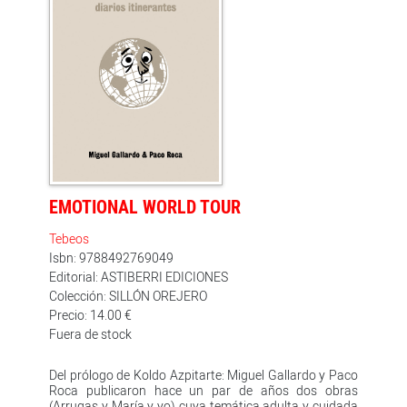
trabajo de documentación. Paco Roca comenzó a
recopilar anécdotas de los padres y familiares
ancianos de sus amigos y visitó residencias de
ancianos para saber cómo era la vida en ellas, un
material de primera mano que le ha servido para
estructurar una consistente ficción, que recibió, entre
otros, el Premio Nacional del Cómic en 2008, los
premios al mejor guión y mejor obra en el Salón del
Cómic de Barcelona 2008 y el Goya al mejor guión en
2012 de la versión al cine dirigida por Ignacio Ferreras ?
que también se llevó la estatuilla a la mejor película de
animación?; y que lleva vendidos ya más de 67.000
ejemplares en España.
EMOTIONAL WORLD TOUR
Tebeos
Isbn: 9788492769049
Editorial: ASTIBERRI EDICIONES
Colección: SILLÓN OREJERO
Precio: 14.00 €
Fuera de stock
Del prólogo de Koldo Azpitarte: Miguel Gallardo y Paco
Roca publicaron hace un par de años dos obras
(Arrugas y María y yo) cuya temática adulta y cuidada