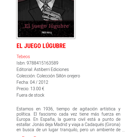
apareciendo semanalmente durante año y medio en el
periódico valenciano 'Las Provincias', describen en todo
caso a Paco Roca como un atento observador de
comportamientos propios y ajenos. Junto con esta 3.ª
edición de las aventuras del álter ego de Paco Roca, se
publica su continuación, 'Andanzas de un hombre en
pijama'.
EL JUEGO LÚGUBRE
Tebeos
Isbn: 9788415163589
Editorial: Astiberri Ediciones
Colección: Colección Sillón orejero
Fecha: 04 / 2012
Precio: 13.00 €
Fuera de stock
Estamos en 1936, tiempo de agitación artística y
política. El fascismo cada vez tiene más fuerza en
Europa. En España, la guerra civil está a punto de
estallar. Jonás deja Madrid y viaja a Cadaqués (Girona)
en busca de un lugar tranquilo, pero un ambiente de
misterio envuelve el pequeño pueblo pesquero. Sus