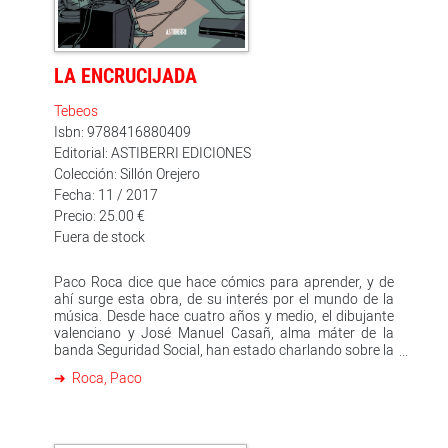
LA ENCRUCIJADA
Tebeos
Isbn: 9788416880409
Editorial: ASTIBERRI EDICIONES
Colección: Sillón Orejero
Fecha: 11 / 2017
Precio: 25.00 €
Fuera de stock
Paco Roca dice que hace cómics para aprender, y de
ahí surge esta obra, de su interés por el mundo de la
música. Desde hace cuatro años y medio, el dibujante
valenciano y José Manuel Casañ, alma máter de la
banda Seguridad Social, han estado charlando sobre la
música, la creación, el mercado discográfico, el
Roca, Paco
universo de los cómics... El libro-disco 'La encrucijada'
es, por una parte, la puesta en viñetas de todas esas
conversaciones, en las que Paco Roca intenta
comprender por qué creamos y cómo se puede llegar a