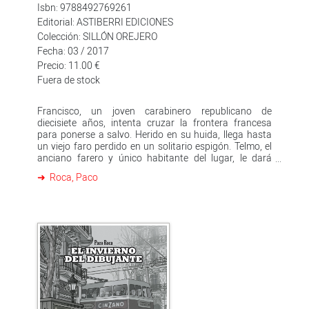
Isbn: 9788492769261
Editorial: ASTIBERRI EDICIONES
Colección: SILLÓN OREJERO
Fecha: 03 / 2017
Precio: 11.00 €
Fuera de stock
Francisco, un joven carabinero republicano de
diecisiete años, intenta cruzar la frontera francesa
para ponerse a salvo. Herido en su huida, llega hasta
un viejo faro perdido en un solitario espigón. Telmo, el
anciano farero y único habitante del lugar, le dará
cobijo. El farero es un tipo peculiar que vive en su
Roca, Paco
propio mundo, cuidando con escrupulosa rutina de un
faro ya inútil por el paso del tiempo. Con sus historias
de aventureros libres que surcan mares perdidos y
descubren lugares maravillosos, Telmo intenta
devolver la ilusión de vivir al joven soldado. Paco Roca
ha volcado en sus páginas su pasión por las novelas
que leyó de niño, como 'Moby Dick', 'Los viajes de
Gulliver', y cita también a Ulises y al capitán Flint de 'La
isla del tesoro'; desvela asimismo su pasión por el mar y
por el faro, ?un elemento muy atrayente, lleno de
simbolismo, especialmente recurrente en el mundo del