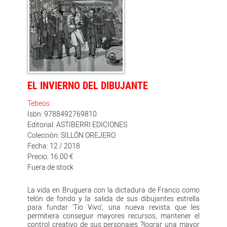
cómic?. La presente edición incluye 16 páginas de
extras con dibujos a lápiz, fotos, diseños, bocetos,
entre otras imágenes, sobre la génesis de la obra, el
prólogo de un farero y un epílogo del autor. 'El Faro'
recibió en 2005 el premio al mejor guión realista
otorgado por el 'Diario de Avisos' de Tenerife, el decano
de los galardones de cómic que se otorgan en nuestro
país.
EL INVIERNO DEL DIBUJANTE
Tebeos
Isbn: 9788492769810
Editorial: ASTIBERRI EDICIONES
Colección: SILLÓN OREJERO
Fecha: 12 / 2018
Precio: 16.00 €
Fuera de stock
La vida en Bruguera con la dictadura de Franco como
telón de fondo y la salida de sus dibujantes estrella
para fundar 'Tío Vivo', una nueva revista que les
permitiera conseguir mayores recursos, mantener el
control creativo de sus personajes ?lograr una mayor