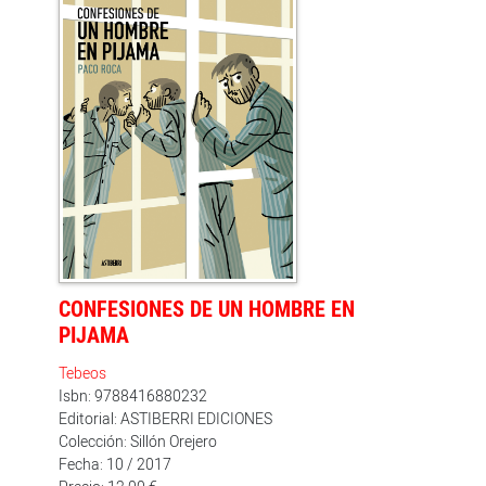
de su padre, pero también del suyo propio. Se perciben
en esta nueva obra de Paco Roca ?ganadora del
premio Zona Cómic 2015, Estrella 2016 al cómic más
destacado del año por el diario 'Le Parisien', Gran
Premio Romics 2017 del salón del cómic de Roma y
Premio Romics 2017 al mejor cómic europeo del salón
del cómic de Roma? ecos autobiográficos que surgen
de una necesidad de contar una situación que ha
tocado de cerca al autor valenciano, tal y como ya le
sucediera con 'Arrugas'.
CONFESIONES DE UN HOMBRE EN
PIJAMA
Tebeos
Isbn: 9788416880232
Editorial: ASTIBERRI EDICIONES
Colección: Sillón Orejero
Fecha: 10 / 2017