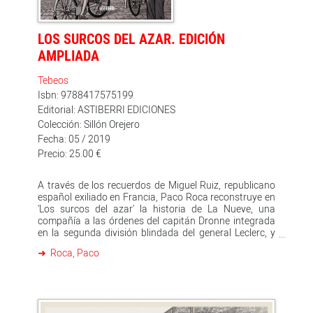
alemana Beta Film para adaptar 'El tesoro del Cisne
Negro', con el fin de que el cómic se convierta en una
miniserie de seis capítulos que se grabaría en las
LOS SURCOS DEL AZAR. EDICIÓN
localizaciones donde se desarrolló la historia.
AMPLIADA
Tebeos
Isbn: 9788417575199
Editorial: ASTIBERRI EDICIONES
Colección: Sillón Orejero
Fecha: 05 / 2019
Precio: 25.00 €
A través de los recuerdos de Miguel Ruiz, republicano
español exiliado en Francia, Paco Roca reconstruye en
'Los surcos del azar' la historia de La Nueve, una
compañía a las órdenes del capitán Dronne integrada
en la segunda división blindada del general Leclerc, y
formada mayoritariamente por republicanos
Roca, Paco
españoles. Una historia apasionante y olvidada sobre
la contribución española en la Segunda Guerra
Mundial que ha logrado hacerse con el favor de los
lectores y la crítica nacional e internacional, de la que
se han vendido en castellano más de 49.000