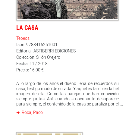
consecución del éxito son algunos de los asuntos en
los que se adentra en sus viñetas.
LA CASA
Tebeos
Isbn: 9788416251001
Editorial: ASTIBERRI EDICIONES
Colección: Sillón Orejero
Fecha: 11 / 2018
Precio: 16.00 €
A lo largo de los años el dueño llena de recuerdos su
casa, testigo mudo de su vida. Y aquél es también la fiel
imagen de ella. Como las parejas que han convivido
siempre juntas. Así, cuando su ocupante desaparece
para siempre, el contenido de la casa se paraliza por el
polvo esperando que alguna vez su dueño regrese. Los
Roca, Paco
tres hermanos protagonistas de esta historia volverán
un año después de la muerte de su padre a la casa
familiar donde crecieron. Su intención es venderla, pero
con cada trasto que tiran se enfrentan a los recuerdos.
Temen estar deshaciéndose del pasado, del recuerdo