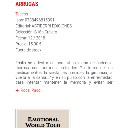
ARRUGAS
Tebeos
Isbn: 9788496815391
Editorial: ASTIBERRI EDICIONES
Colección: Sillón Orejero
Fecha: 12 / 2018
Precio: 15.00 €
Fuera de stock
Emilio se adentra en una rutina diaria de cadencia
morosa con horarios prefijados ?la toma de los
medicamentos, la siesta, las comidas, la gimnasia, la
vuelta a la cama...? y en su pulso con la enfermedad
para intentar mantener la memoria y evitar ser
trasladado a la última planta, la de los impedidos,
Roca, Paco
cuenta con la ayuda de Miguel, su compañero de
habitación... Paco Roca aborda en 'Arrugas' temas
delicados, hasta ahora escasamente tratados en
historieta, como son el Alzheimer y la demencia senil. Y
lo hace de un modo intimista y sensible, con algunos
apuntes de humor, pero sin caer en ningún momento
en la caricatura. El aire de verosimilitud que se respira
en el relato se ha visto propiciado por un cuidadoso