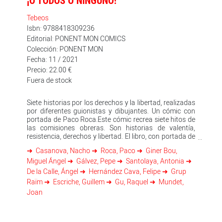
¡O TODOS O NINGUNO!
Tebeos
Isbn: 9788418309236
Editorial: PONENT MON COMICS
Colección: PONENT MON
Fecha: 11 / 2021
Precio: 22.00 €
Fuera de stock
Siete historias por los derechos y la libertad, realizadas
por diferentes guionistas y dibujantes. Un cómic con
portada de Paco Roca.Este cómic recrea siete hitos de
las comisiones obreras. Son historias de valentía,
resistencia, derechos y libertad. El libro, con portada de
Paco Roca, contiene las siguientes historias: ”La
Casanova, Nacho
Roca, Paco
Giner Bou,
Camocha”, de Felipe H. Cava y Antonia Santolaya;
Miguel Ángel
Gálvez, Pepe
Santolaya, Antonia
“1962…”, de Ángel de la Calle; “Casi 300 (trescientas)”,
de Raquel Gu; “La matanza de Atocha”, de Pepe Gálvez
De la Calle, Ángel
Hernández Cava, Felipe
Grup
y Guillem Escriche; “14-D. El día que pararon hasta los
Raïm
Escriche, Guillem
Gu, Raquel
Mundet,
relojes”, de Pepe Gálvez y Joan Mundet; “Un grito de
Joan
auxilio en Leganés”, de Miguel Ángel Bou y Nacho
Casanova y “Júlia y Anna”, de Laura Villalpando y
Grupo Raïm.&nbsp;Unai Sordo: “¡O todos o ninguno! O
todos los despedidos volvían a trabajar o ninguno de