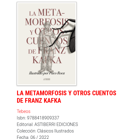
los huelguistas se incorporaría al trabajo. Un grito de
lucha que se extendió por toda la geografía española
en los años sesenta y setenta al calor de los conflictos
obreros que fueron capaces de enfrentarse a un
franquismo que no estaba para nada agonizante. En
su portada están todos los personajes, reales, de estas
historias de las comisiones obreras”.
LA METAMORFOSIS Y OTROS CUENTOS
DE FRANZ KAFKA
Tebeos
Isbn: 9788418909337
Editorial: ASTIBERRI EDICIONES
Colección: Clásicos Ilustrados
Fecha: 06 / 2022