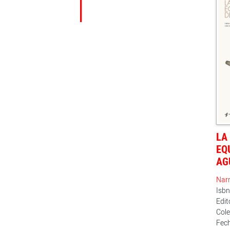
LA
EQ
AG
Narr
Isb
Edi
Cole
Fech