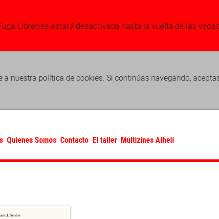
Fuga Librerias estará desactivada hasta la vuelta de las vaca
 a nuestra política de cookies. Si continúas navegando, acepta
s
Quienes Somos
Contacto
El taller
Multizines Alhelí