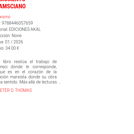
AMSCIANO
xismo
n: 9788446057659
orial: EDICIONES AKAL
cción: None
a: 01 / 2026
io: 34.00 €
 libro resitúa el trabajo de
msci donde le corresponde,
que es en el corazón de la
ición marxista donde su obra
a sentido. Más allá de lecturas
mentarias y parciales de parte
ETER D. THOMAS
sus escritos, El momento
sciano ofrece una visión g