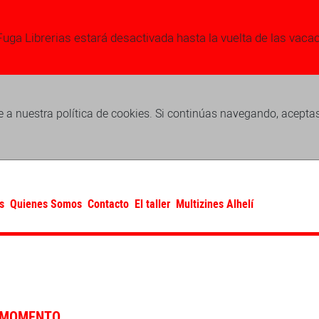
Fuga Librerias estará desactivada hasta la vuelta de las vaca
 a nuestra política de cookies. Si continúas navegando, acepta
s
Quienes Somos
Contacto
El taller
Multizines Alhelí
 MOMENTO