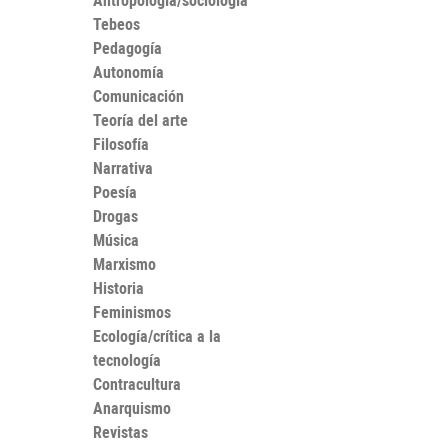
Antropología/sociología
Tebeos
Pedagogía
Autonomía
Comunicación
Teoría del arte
Filosofía
Narrativa
Poesía
Drogas
Música
Marxismo
Historia
Feminismos
Ecología/crítica a la
tecnología
Contracultura
Anarquismo
Revistas