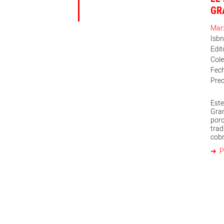
GR
Mar
Isb
Edit
Cole
Fech
Prec
Este
Gra
por
trad
cobr
frag
P
de 
gram