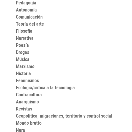
Pedagogía
Europea de Finanzas Éticas y Alternativas, el libro
combina análisis teórico y evidencia empírica.
Autonomía
Comunicación
Teoría del arte
Filosofía
Narrativa
Poesía
Drogas
Música
Marxismo
Historia
Feminismos
Ecología/crítica a la tecnología
Contracultura
Anarquismo
Revistas
Geopolítica, migraciones, territorio y control social
Mondo brutto
Nara