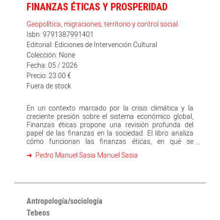
FINANZAS ÉTICAS Y PROSPERIDAD
Geopolítica, migraciones, territorio y control social
Isbn: 9791387991401
Editorial: Ediciones de Intervención Cultural
Colección: None
Fecha: 05 / 2026
Precio: 23.00 €
Fuera de stock
En un contexto marcado por la crisis climática y la
creciente presión sobre el sistema económico global,
Finanzas éticas propone una revisión profunda del
papel de las finanzas en la sociedad. El libro analiza
cómo funcionan las finanzas éticas, en qué se
diferencian de las finanzas sostenibles y cuál es su
Pedro Manuel Sasia Manuel Sasia
potencial para transformar el modelo económico
actual. Uno de los ejes centrales es la crítica al uso
ambiguo del concepto ASG (criterios ambientales,
sociales y de gobernanza), utilizado en el sector
financiero para evaluar inversiones “responsables”,
pero que a menudo se presta a prácticas de
Antropología/sociología
greenwashing. Basado en casos internacionales y en la
Tebeos
experiencia acumulada en torno a la Federación