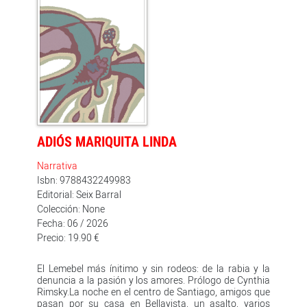
trance de locas, travestis y colizas desde la ominosa
fiesta de los años setenta en Chile al crepúsculo del
amor y dolor sexual de los noventa. «Nos imagino
enamoradas hasta los tacones de un príncipe con VIH
en La Habana. Asomadas a un balcón en Valparaíso
imaginando alegrías en lugar de dictaduras. Cantando
Baby con Gal Costa en Ipanema. Llorando a las amigas
asesinadas por el sida a las que sus padres vistieron de
hombre para su último vals. Nos imagino recorriendo
las calles de Nueva York con una corona de jeringuillas,
más reinas que todas las reinas de Stonewall», según
palabras de María Fernanda Ampuero en el prólogo de
ADIÓS MARIQUITA LINDA
la presente edición.
Narrativa
Isbn: 9788432249983
Editorial: Seix Barral
Colección: None
Fecha: 06 / 2026
Precio: 19.90 €
El Lemebel más ínitimo y sin rodeos: de la rabia y la
denuncia a la pasión y los amores. Prólogo de Cynthia
Rimsky.La noche en el centro de Santiago, amigos que
pasan por su casa en Bellavista, un asalto, varios