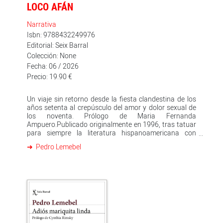
LOCO AFÁN
Narrativa
Isbn: 9788432249976
Editorial: Seix Barral
Colección: None
Fecha: 06 / 2026
Precio: 19.90 €
Un viaje sin retorno desde la fiesta clandestina de los
años setenta al crepúsculo del amor y dolor sexual de
los noventa. Prólogo de Maria Fernanda
Ampuero.Publicado originalmente en 1996, tras tatuar
para siempre la literatura hispanoamericana con
palabras de sonido suave y furibundo como «sidario» o
Pedro Lemebel
«loquerío», Loco afán dibuja, en palabras del propio
Pedro Lemebel, «un friso arcaico donde la intromisión
de un patrón gay todavía no había puesto su marca.
Donde el territorio nativo aún no recibía el contagio de
la plaga, como recolonización a través de los fluidos
corporales. La foto de aquel entonces muestra un
carrusel risueño, una danza de risas gorrionas tan
jóvenes, tan púberes en su dislocada forma de rearmar
el mundo». Loco afán. Crónicas de sidario cuenta el